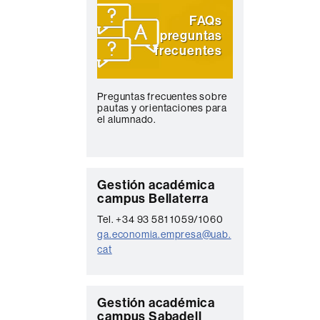
FAQs
preguntas
frecuentes
Preguntas frecuentes sobre
pautas y orientaciones para
el alumnado.
C
Gestión académica
campus Bellaterra
o
Tel. +34 93 581 1059/1060
n
ga.economia.empresa@uab.
t
cat
a
c
C
Gestión académica
t
campus Sabadell