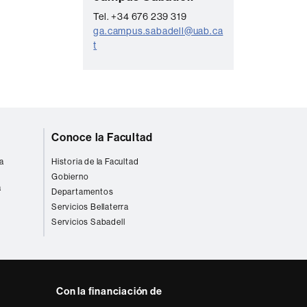
o
o
Tel. +34 676 239 319
n
ga.campus.sabadell@uab.ca
t
t
a
c
t
o
Conoce la Facultad
a
Historia de la Facultad
Gobierno
a
Departamentos
Servicios Bellaterra
Servicios Sabadell
Con la financiación de