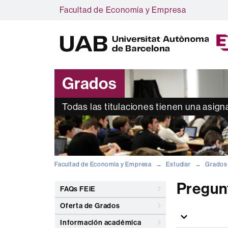
Facultad de Economía y Empresa
Grados
Todas las titulaciones tienen una asign
Facultad de Economía y Empresa
Estudiar
Grados
Pregun
FAQs FEiE
Oferta de Grados
Información académica