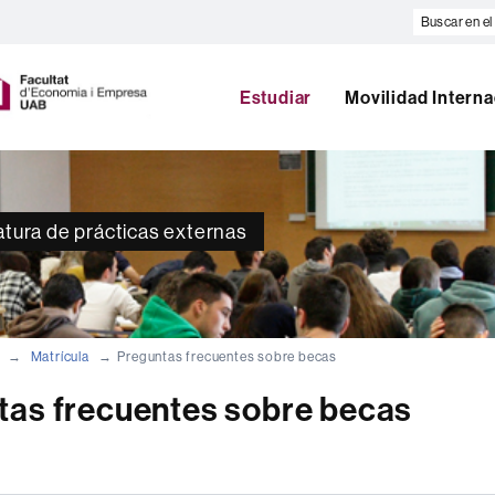
Buscar
en
U
el
A
web
B
Estudiar
Movilidad Interna
atura de prácticas externas
Matrícula
Preguntas frecuentes sobre becas
tas frecuentes sobre becas