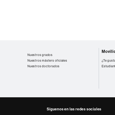
Mapa
Movili
web
Nuestros grados
Nuestros másters oficiales
¿Te gusta
Nuestros doctorados
Estudian
Síguenos en las redes sociales