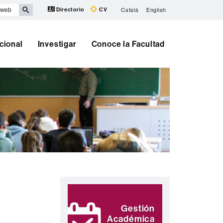
Directorio
CV
Català
English
cional
Investigar
Conoce la Facultad
Información
Destacamos
complementaria
Gestión
Académica