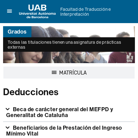
Facultad de Traducción e
Interpretación
Clica
UAB
aquí
Universitat
para
Grados
Autònoma
desplegar
de
el
Todas las titulaciones tienen una asignatura de prácticas
Barcelona
menú
externas
de
Facultad
de
Traducción
Desplegar
MATRÍCULA
e
la
Interpretación
navegación
Deducciones
Beca de carácter general del MEFPD y
Generalitat de Cataluña
Beneficiarios de la Prestación del Ingreso
Mínimo Vital