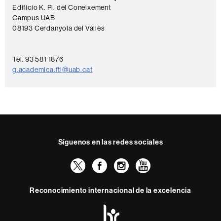
Edificio K. Pl. del Coneixement
n
Campus UAB
t
08193 Cerdanyola del Vallès
a
c
Tel. 93 581 1876
t
g.academica.fti@uab.cat
o
Síguenos en las redes sociales
Twitter
Facebook
Instagram
Youtube
Reconocimiento internacional de la excelencia
HR
Excellence