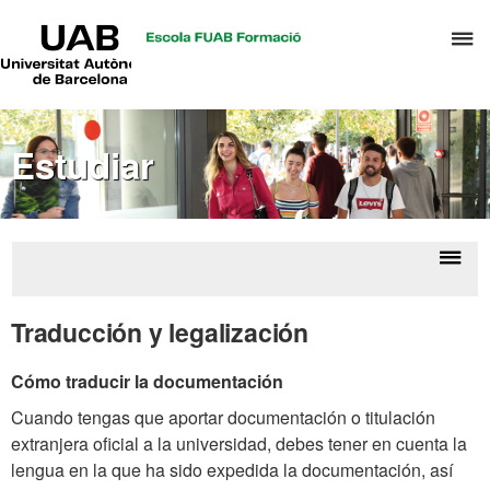
UAB
C
Universitat
Autònoma
a
de
p
Barcelona
d
Estudiar
el
m
d
T
y
Despl
Ac
D
la
inter
Traducción y legalización
H
naveg
Cómo traducir la documentación
Cuando tengas que aportar documentación o titulación
extranjera oficial a la universidad, debes tener en cuenta la
lengua en la que ha sido expedida la documentación, así