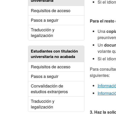
universitaria
Si el idi
Requisitos de acceso
Pasos a seguir
Para el resto
Traducción y
Una
copi
legalización
preunivers
Un
docu
volante q
Estudiantes con titulación
universitaria no acabada
Si el idi
Requisitos de acceso
Para consulta
siguientes:
Pasos a seguir
Informació
Convalidación de
estudios extranjeros
Informaci
Traducción y
legalización
3. Haz la soli