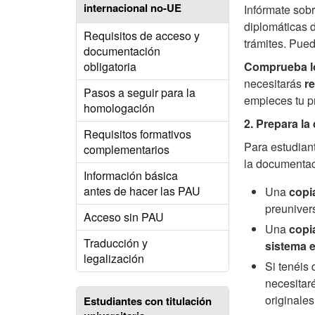
internacional no-UE
Infórmate sobr
diplomáticas d
Requisitos de acceso y
trámites. Pued
documentación
Comprueba lo
obligatoria
necesitarás
r
Pasos a seguir para la
empieces tu pr
homologación
2. Prepara l
Requisitos formativos
Para estudian
complementarios
la documentac
Información básica
antes de hacer las PAU
Una
copi
preunivers
Acceso sin PAU
Una
copia
Traducción y
sistema e
legalización
Si tenéis
necesitaré
originales
Estudiantes con titulación