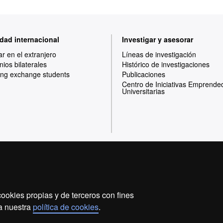
dad internacional
Investigar y asesorar
ar en el extranjero
Líneas de investigación
ios bilaterales
Histórico de investigaciones
ng exchange students
Publicaciones
Centro de Iniciativas Emprende
Universitarias
Inicio
Aviso legal
Política de privacidad
ookies propias y de terceros con fines
Somos una universidad líder que imparte una docencia d
 a nuestra
política de cookies
.
flexible, adecuada a las necesidades de la sociedad y 
conocimiento. La UAB es reconocida internacionalmente