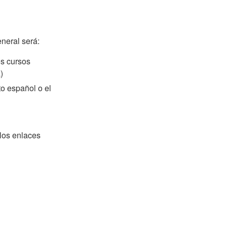
neral será:
os cursos
)
to español o el
los enlaces