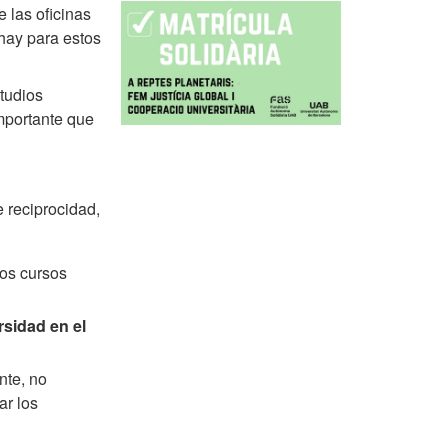
 las oficinas
 hay para estos
tudios
importante que
 reciprocidad,
mos cursos
rsidad en el
nte, no
ar los