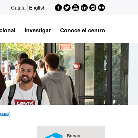
Facebook
Twitter
Youtube
LinkedIn
Instagram
Flickr
Català
English
cional
Investigar
Conoce el centro
asiss)
Información
complementaria