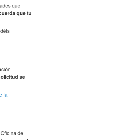
idades que
uerda que tu
odéis
ación
olicitud se
e la
 Oficina de