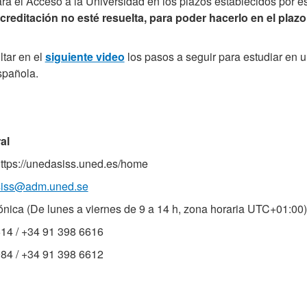
ra el Acceso a la Universidad en los plazos establecidos por e
acreditación no esté resuelta, para poder hacerlo en el plaz
tar en el
siguiente video
los pasos a seguir para estudiar en 
spañola.
al
ttps://unedasiss.uned.es/home
iss@adm.uned.se
ónica (De lunes a viernes de 9 a 14 h, zona horaria UTC+01:00)
14 / +34 91 398 6616
84 / +34 91 398 6612