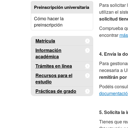
Para solicitar
Preinscripción universitaria
utilizan el si
Cómo hacer la
solicitud tie
preinscripción
Comprueba qué 
encontrar
más 
Matrícula
Información
4. Envía la 
académica
Para gestionar
Trámites en línea
necesaria a 
Recursos para el
remitirán por
estudio
Podéis consul
Prácticas de grado
documentació
5. Solicita la
Tienes que rea