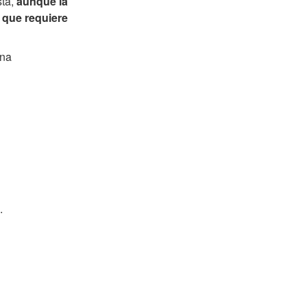
sta,
aunque la
o que requiere
una
.