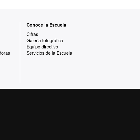
Conoce la Escuela
Cifras
Galeria fotográfica
Equipo directivo
doras
Servicios de la Escuela
Protección de datos
Sobre la web
e calidad, diversificada, multidisciplinaria y
adaptada a los nuevos modelos de la Europa del
 por la calidad y el carácter innovador de su