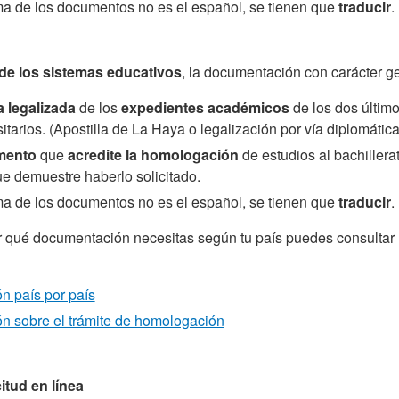
oma de los documentos no es el español, se tienen que
traducir
.
 de los sistemas educativos
, la documentación con carácter ge
a legalizada
de los
expedientes académicos
de los dos últim
itarios. (Apostilla de La Haya o legalización por vía diplomática
mento
que
acredite la homologación
de estudios al bachillera
ue demuestre haberlo solicitado.
oma de los documentos no es el español, se tienen que
traducir
.
r qué documentación necesitas según tu país puedes consultar 
n país por país
ón sobre el trámite de homologación
citud en línea