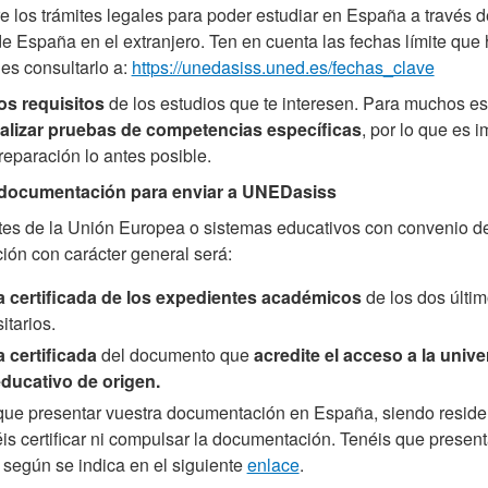
e los trámites legales para poder estudiar en España a través de
e España en el extranjero. Ten en cuenta las fechas límite que
es consultarlo a:
https://unedasiss.uned.es/fechas_clave
s requisitos
de los estudios que te interesen. Para muchos es
ealizar pruebas de competencias específicas
, por lo que es 
eparación lo antes posible.
a documentación para enviar a UNEDasiss
tes de la Unión Europea o sistemas educativos con convenio de
ión con carácter general será:
a certificada de los expedientes académicos
de los dos últi
itarios.
 certificada
del documento que
acredite el acceso a la unive
ducativo de origen.
 que presentar vuestra documentación en España, siendo reside
is certificar ni compulsar la documentación. Tenéis que present
 según se indica en el siguiente
enlace
.