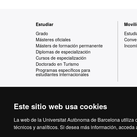
Mapa
Estudiar
Movili
web
Grado
Estudi
Másteres oficiales
Conven
Másters de formación permanente
Incomi
Diplomas de especialización
Cursos de especialización
Doctorado en Turismo
Programas específicos para
estudiantes internacionales
Este sitio web usa cookies
Reconocimiento internacional de la excelencia
HR
La web de la Universitat Autònoma de Barcelona utiliza c
técnicos y analíticos. Si desea más información, acceda