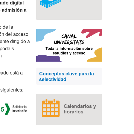
cado digital
e admisión
a
o de la
ón del acceso
nte dirigido a
 podáis
n
cado está a
Conceptos clave para la
selectividad
 siguientes: