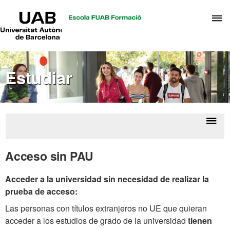
UAB
C
Universitat
Autònoma
a
de
p
Barcelona
d
Estudiar
el
m
d
T
y
Despl
Ac
D
la
inter
Acceso sin PAU
H
naveg
Acceder a la universidad sin necesidad de realizar la
prueba de acceso:
La
s personas con títulos extranjeros no UE que quieran
acceder a los estudios de grado de la universidad
tienen