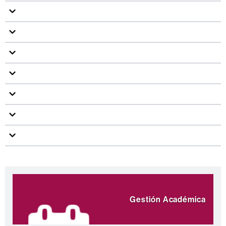
Información
Destacamos
complementaria
Gestión Académica