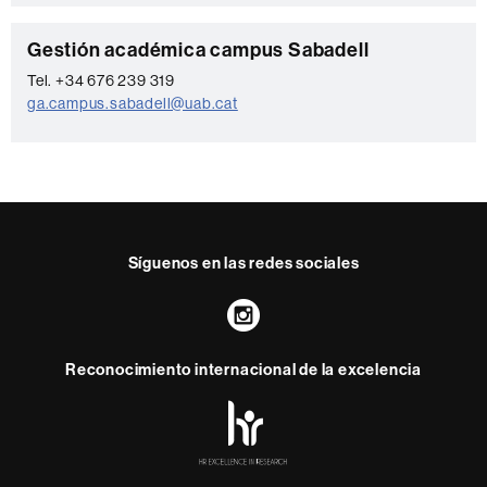
t
a
C
Gestión académica campus Sabadell
c
o
Tel. +34 676 239 319
t
ga.campus.sabadell@uab.cat
n
o
t
a
c
t
Síguenos en las redes sociales
o
Instagram
Reconocimiento internacional de la excelencia
HR
Excellence
in
Research