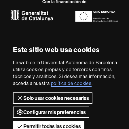
Con la financiación de
-
Euraxess
Sobre
esta
web
Aviso legal
Protección de datos
Sobre el
Este sitio web usa cookies
web
Accesibilidad web
Mapa del web UAB
La web de la Universitat Autònoma de Barcelona
Somos una universidad líder que imparte una docencia
de calidad, diversificada, multidisciplinaria y flexible,
utiliza cookies propias y de terceros con fines
adecuada a las necesidades de la sociedad y adaptada a
técnicos y analíticos. Si desea más información,
los nuevos modelos de la Europa del conocimiento. La
acceda a nuestra
política de cookies
.
UAB es reconocida internacionalmente por la calidad y el
carácter innovador de su investigación.
Solo usar cookies necesarias
2026 Universitat Autònoma de Barcelona
Configurar mis preferencias
Permitir todas las cookies