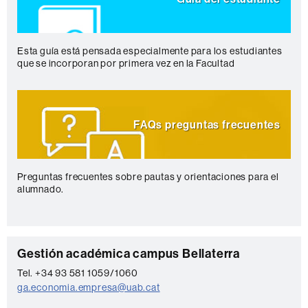
Esta guía está pensada especialmente para los estudiantes
que se incorporan por primera vez en la Facultad
FAQs preguntas frecuentes
Preguntas frecuentes sobre pautas y orientaciones para el
alumnado.
C
Gestión académica campus Bellaterra
o
Tel. +34 93 581 1059/1060
ga.economia.empresa@uab.cat
n