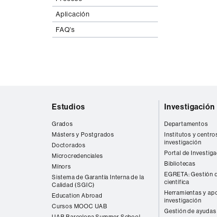
Aplicación
FAQ's
Mapa
Estudios
Investigación
web
Grados
Departamentos
Másters y Postgrados
Institutos y centro
investigación
Doctorados
Portal de Investig
Microcredenciales
Bibliotecas
Mínors
EGRETA: Gestión d
Sistema de Garantía Interna de la
científica
Calidad (SGIC)
Herramientas y apo
Education Abroad
investigación
Cursos MOOC UAB
Gestión de ayudas 