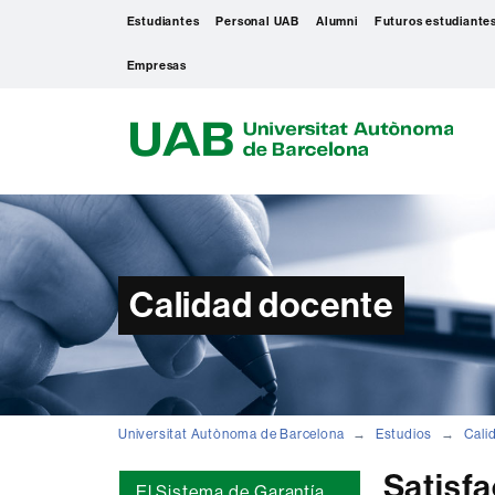
Estudiantes
Personal UAB
Alumni
Futuros estudiante
Empresas
U
A
B
Calidad docente
Universitat Autònoma de Barcelona
Estudios
Cali
Satisfa
El Sistema de Garantía