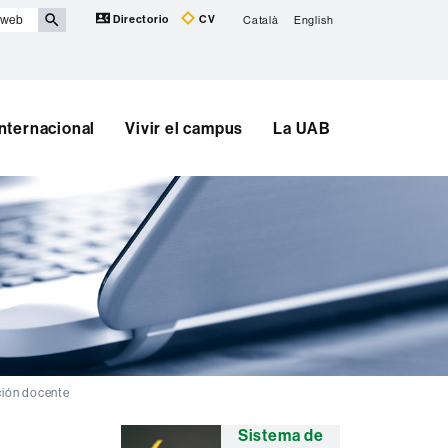
Directorio
CV
Català
English
Internacional
Vivir el campus
La UAB
ción docente
Información
Sistema de