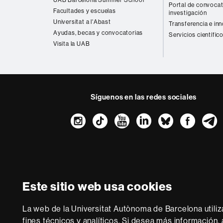
UAB Barcelona Summer School
Portal de convocat
Facultades y escuelas
investigación
Universitat a l'Abast
Transferencia e in
Ayudas, becas y convocatorias
Servicios científic
Visita la UAB
Síguenos en las redes sociales
Instagram
TikTok
YouTube
LinkedIn
Bluesk
Fac
Sobre
esta
web
Aviso legal
P
Este sitio web usa cookies
Somos una univer
multidisciplinaria y f
La web de la Universitat Autònoma de Barcelona utiliz
de la Europa del co
fines técnicos y analíticos. Si desea más información