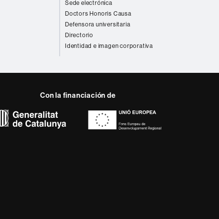
Sede electrónica
Doctors Honoris Causa
Defensora universitaria
Directorio
Identidad e imagen corporativa
Con la financiación de
 del web UAB
a, diversificada,
da a los nuevos modelos
alidad y el carácter