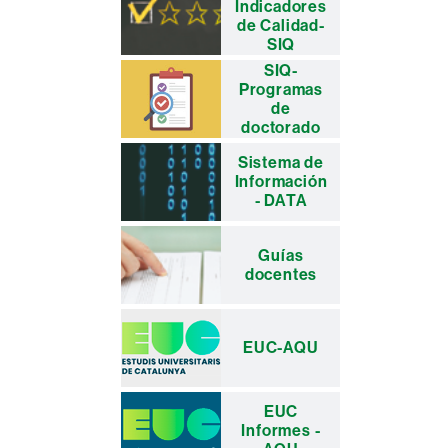
Indicadores
complementaria
de Calidad-
SIQ
SIQ-
Programas
de
doctorado
Sistema de
Información
- DATA
Guías
docentes
EUC-AQU
EUC
Informes -