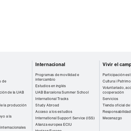
Internacional
Vivir el cam
Programas de movilidad e
Participación est
intercambio
s de
Cultura i Patrimo
Estudios en inglés
Voluntariado, acc
ación de la UAB
UAB Barcelona Summer School
cooperación
International Tracks
Servicios
e la producción
Study Abroad
Tienda oficial de
Acceso a los estudios
Responsabilidad
yo a la
International Support Service (ISS)
Mecenazgo
Alianza europea ECIU
internacionales