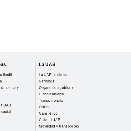
pus
La UAB
udiantil
La UAB en cifras
ni
Rankings
ión social y
Órganos de gobierno
Ciencia abierta
Transparencia
 la UAB
Opina
 social
Canal ético
Calidad UAB
Movilidad y transportes