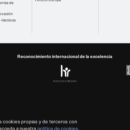
Horizon Europe
orias de
novación
o-técnicos
Reconocimiento internacional de la excelencia
HR
y
ebook
Telegram
Excellence
in
Research
-
Euraxess
rotección de datos
Sobre el web
Accesibilidad web
Mapa
sidad líder que imparte una docencia de calidad y excelenci
lexible, adecuada a las necesidades de la sociedad y adapta
a cookies propias y de terceros con
nocimiento. La UAB es reconocida internacionalmente por la c
, acceda a nuestra
política de cookies
.
innovador de su investigación.