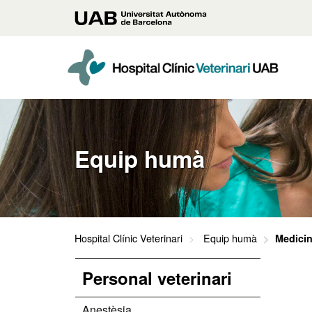
Vés
Universitat
al
contingut
Autònoma
principal
de
Barcelona
Equip humà
Hospital Clínic Veterinari
Equip humà
Medicin
Personal veterinari
Anestèsia