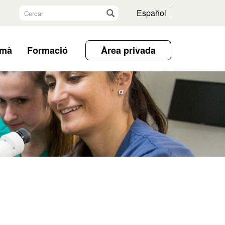
Cercar
Vés
Español
umà
Formació
Àrea privada