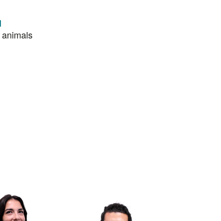
l
s animals