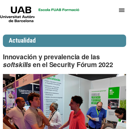
UAB
C
Universitat
Autònoma
a
de
p
Barcelona
d
Actualidad
el
m
Innovación y prevalencia de las
d
softskills
en el Security Fórum 2022
P
y
S
I