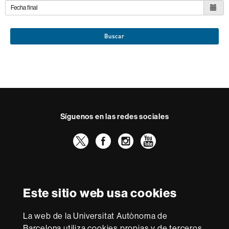
Buscar
Síguenos en las redes sociales
Twitter
Facebook
Instagram
Youtube
Reconocimiento internacional de la excelencia
HR
Este sitio web usa cookies
Excellence
in
La web de la Universitat Autònoma de
Research
Con la financiación de
-
Barcelona utiliza cookies propias y de terceros