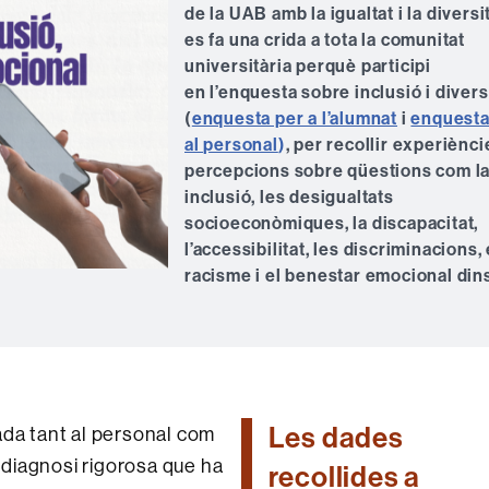
de la UAB amb la igualtat i la diversit
es fa una crida a tota la comunitat
universitària perquè participi
en l’enquesta sobre inclusió i divers
(
enquesta per a l’alumnat
i
enquesta
al personal
)
, per recollir experiènci
percepcions sobre qüestions com l
inclusió, les desigualtats
socioeconòmiques, la discapacitat,
l’accessibilitat, les discriminacions, 
racisme i el benestar emocional din
Les dades
ada tant al personal com
a diagnosi rigorosa que ha
recollides a