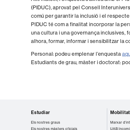
(PIDUC), aprovat pel Consell Interunivers
comú per garantir la inclusió i el respecte 
PIDUC té com a finalitat incorporar la pe
una cultura i una governança inclusives, fo
alhora, formar, informar i sensibilitzar la 
Personal: podeu emplenar l’enquesta
aqu
Estudiants de grau, màster i doctorat: p
Mapa
Estudiar
Mobilita
web
Els nostres graus
Marxar d'in
Els nostres màsters oficials
UAB Incomi