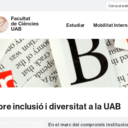
Cerca
al
U
web
A
Estudiar
Mobilitat Inter
B
re inclusió i diversitat a la UAB
En el marc del compromís institucio