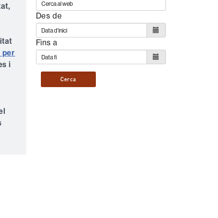
at,
Des de
itat
Fins a
 per
es i
a
Cerca
el
s