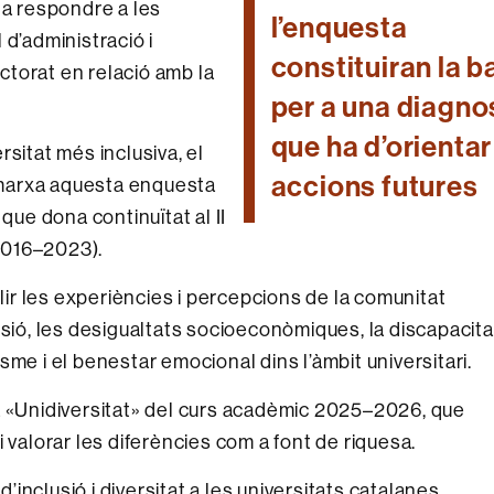
 a respondre a les
l’enquesta
 d’administració i
constituiran la b
octorat en relació amb la
per a una diagno
.
que ha d’orientar
sitat més inclusiva, el
accions futures
n marxa aquesta enquesta
, que dona continuïtat al II
(2016–2023).
llir les experiències i percepcions de la comunitat
usió, les desigualtats socioeconòmiques, la discapacita
cisme i el benestar emocional dins l’àmbit universitari.
a «Unidiversitat» del curs acadèmic 2025–2026, que
 valorar les diferències com a font de riquesa.
d’inclusió i diversitat a les universitats catalanes