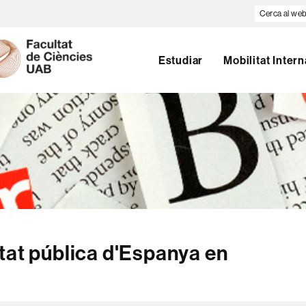
Cerca
al
U
web
A
B
Estudiar
Mobilitat Inter
tat pública d'Espanya en