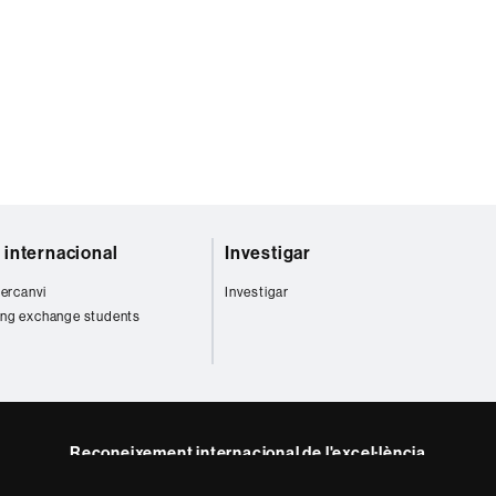
t internacional
Investigar
tercanvi
Investigar
ng exchange students
Reconeixement internacional de l'excel·lència
HR