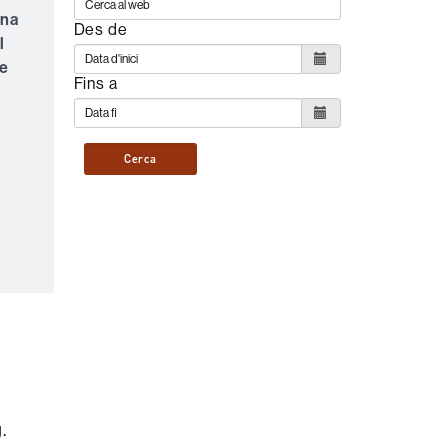
ona
Des de
l
se
Fins a
Cerca
.