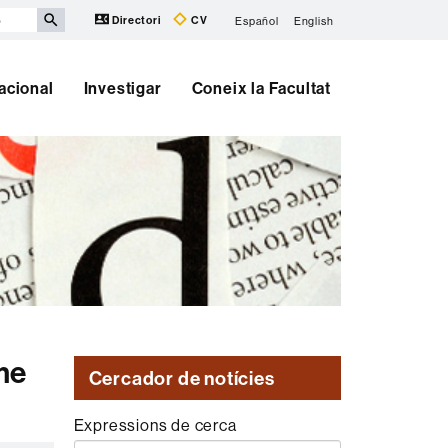
Directori
CV
Español
English
nacional
Investigar
Coneix la Facultat
me
Cercador de notícies
Expressions de cerca