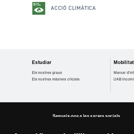
ACCIÓ CLIMÀTICA
Mapa
Estudiar
Mobilita
web
Els nostres graus
Marxar d'in
Els nostres màsters oficials
UAB Incomi
Segueix-nos a les xarxes socials
Instagram
Twitter