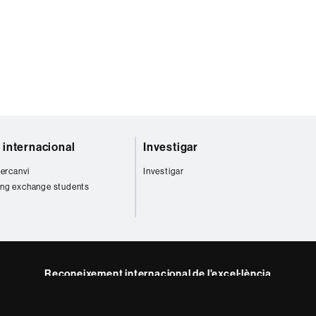
t internacional
Investigar
tercanvi
Investigar
ng exchange students
Reconeixement internacional de l'excel·lència
HR
Excellence