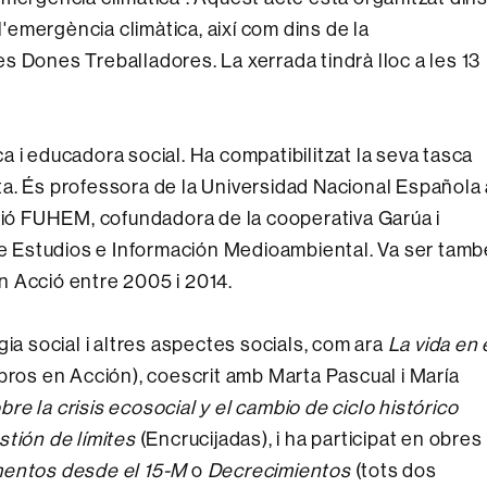
l'emergència climàtica, així com dins de la
s Dones Treballadores. La xerrada tindrà lloc a les 13
 i educadora social. Ha compatibilitzat la seva tasca
a. És professora de la Universidad Nacional Española 
ació FUHEM, cofundadora de la cooperativa Garúa i
 Estudios e Información Medioambiental. Va ser tamb
n Acció entre 2005 i 2014.
ia social i altres aspectes socials, com ara
La vida en 
bros en Acción), coescrit amb Marta Pascual i María
re la crisis ecosocial y el cambio de ciclo histórico
tión de límites
(Encrucijadas), i ha participat en obres
entos desde el 15-M
o
Decrecimientos
(tots dos