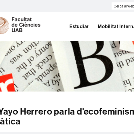
Cerca
al
U
web
A
Estudiar
Mobilitat Inter
B
a Yayo Herrero parla d'ecofeminis
àtica