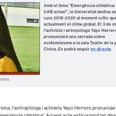
Amb el lema "Emergència climàtica: 
UAB actua!", la Universitat dedica a
curs 2019-2020 al moment crític qu
actualment el clima global. El 3 de m
l'activista i antropòloga Yayo Herrer
pronunciarà una xerrada sobre
ecofeminisme a la sala Teatre de la 
Cívica. Es podrà seguir
en directe
.
mons).
Cívica, l'antropòloga i activista Yayo Herrero pronuncia
mergència climàtica". Aquest acte està organitzat din