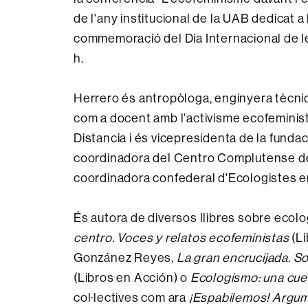
de l'any institucional de la UAB dedicat a 
commemoració del Dia Internacional de le
h.
Herrero és antropòloga, enginyera tècnica
com a docent amb l'activisme ecofeminist
Distancia i és vicepresidenta de la fund
coordinadora del Centro Complutense de
coordinadora confederal d'Ecologistes e
És autora de diversos llibres sobre ecolog
centro. Voces y relatos ecofeministas
(Li
Gonzánez Reyes,
La gran encrucijada. Sob
(Libros en Acción) o
Ecologismo: una cues
col·lectives com ara
¡Espabilemos! Argum