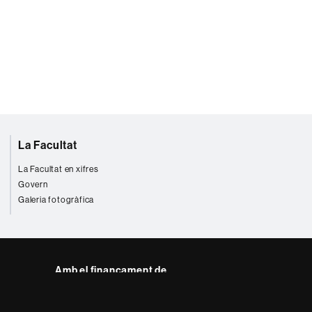
La Facultat
La Facultat en xifres
Govern
Galeria fotogràfica
Amb el finançament de