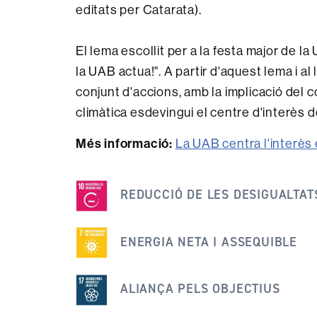
editats per Catarata).
El lema escollit per a la festa major de 
la UAB actua!". A partir d'aquest lema i al
conjunt d'accions, amb la implicació del co
climàtica esdevingui el centre d'interès de
Més informació:
La UAB centra l'interès e
Aquesta
notícia
REDUCCIÓ DE LES DESIGUALTAT
s'emmarca
dins
ENERGIA NETA I ASSEQUIBLE
dels
següents
ALIANÇA PELS OBJECTIUS
ODS