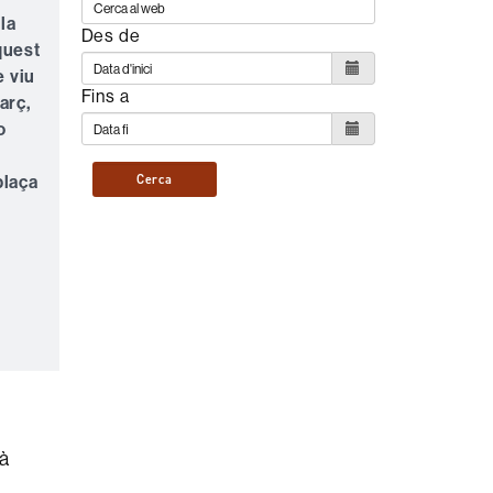
la
Des de
quest
e viu
Fins a
arç,
o
plaça
Cerca
rà
s