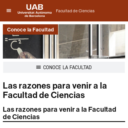
Facultad de Ciencias
Clica
UAB
aquí
Universitat
para
Conoce la Facultad
Autònoma
desplegar
de
el
Barcelona
menú
de
Facultad
de
Desplegar
CONOCE LA FACULTAD
Ciencias
la
navegación
Las razones para venir a la
Facultad de Ciencias
Las razones para venir a la Facultad
de Ciencias