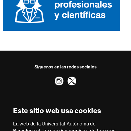
Síguenos en las redes sociales
Instagram
Twitter
Reconocimiento internacional de la excelencia
HR
Este sitio web usa cookies
Excellence
in
La web de la Universitat Autònoma de
Research
Con la financiación de
-
Barcelona utiliza cookies propias y de terceros