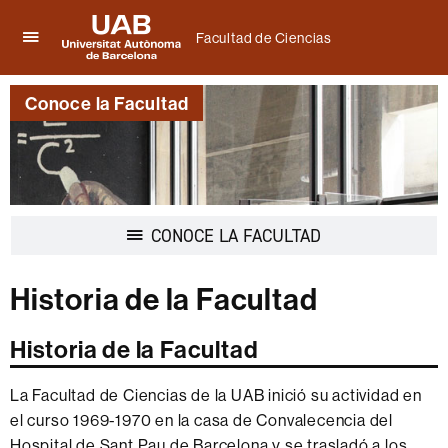
Facultad de Ciencias
Clica
UAB
aquí
Universitat
para
Conoce la Facultad
Autònoma
desplegar
de
el
Barcelona
menú
de
Facultad
de
Desplegar
CONOCE LA FACULTAD
Ciencias
la
navegación
Historia de la Facultad
Historia de la Facultad
La Facultad de Ciencias de la UAB inició su actividad en
el curso 1969-1970 en la casa de Convalecencia del
Hospital de Sant Pau de Barcelona y se trasladó a los