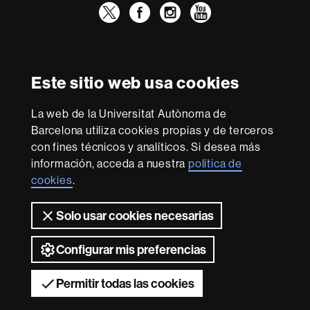
Twitter
Facebook
Instagram
Youtube
Reconocimiento internacional de la excelencia
HR
Este sitio web usa cookies
Excellence
in
La web de la Universitat Autònoma de
Research
Con la financiación de
-
Barcelona utiliza cookies propias y de terceros
Euraxess
con fines técnicos y analíticos. Si desea más
información, acceda a nuestra
política de
cookies
.
Sobre
esta
Solo usar cookies necesarias
web
Aviso legal
Protección de datos
Sobre el
web
Accesibilidad web
Mapa del web UAB
Configurar mis preferencias
2026 Universitat Autònoma de Barcelona
Permitir todas las cookies