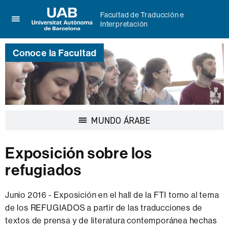
Facultad de Traducción e
Interpretación
Clica
UAB
aquí
Universitat
para
Conoce la Facultad
Autònoma
desplegar
de
el
Barcelona
menú
de
Facultad
de
Desplegar
MUNDO ÁRABE
Traducción
la
e
navegación
Interpretación
Exposición sobre los
refugiados
Junio ​​2016 - Exposición en el hall de la FTI torno al tema
de los REFUGIADOS a partir de las traducciones de
textos de prensa y de literatura contemporánea hechas