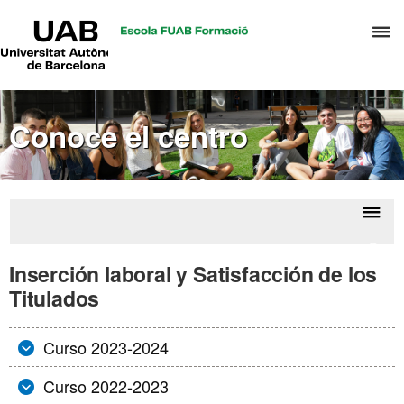
UAB
C
Universitat
Autònoma
a
de
p
Barcelona
d
Conoce el centro
el
m
d
T
y
Despl
Grad
D
la
Direc
Inserción laboral y Satisfacción de los
H
Hote
naveg
Titulados
Curso 2023-2024
Curso 2022-2023