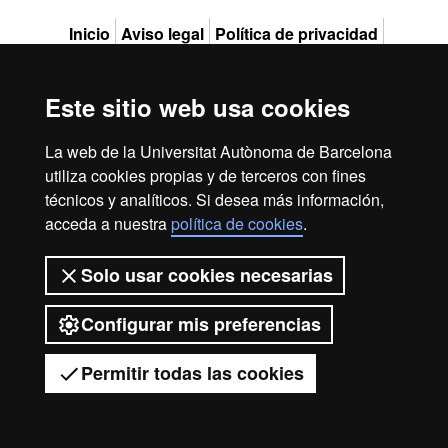
Excell
Inicio
Aviso legal
Política de privacidad
Protección de datos
Sobre la web
in
Este sitio web usa cookies
Somos una universidad líder que imparte una docencia de
calidad, diversificada, multidisciplinaria y flexible, adecuada
a las necesidades de la sociedad y adaptada a los nuevos
La web de la Universitat Autònoma de Barcelona
modelos de la Europa del conocimiento. La UAB es
utiliza cookies propias y de terceros con fines
Resea
reconocida internacionalmente por la calidad y el carácter
técnicos y analíticos. Si desea más información,
innovador de su investigación.
acceda a nuestra
política de cookies
.
2026 Universitat Autònoma de Barcelona
-
Solo usar cookies necesarias
Configurar mis preferencias
Eurax
Permitir todas las cookies