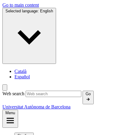
Go to main content
Selected language:
English
Català
Español
Web search
Go
Universitat Autònoma de Barcelona
Menu