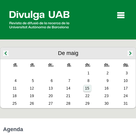
p
a
l
De maig
dl.
dt.
dc.
dj.
dv.
ds.
dg.
Articles
Entrevistes
Vídeos
1
2
3
4
5
6
7
8
9
10
11
12
13
14
15
16
17
Agenda
18
19
20
21
22
23
24
25
26
27
28
29
30
31
English
Español
Agenda
CERCAR