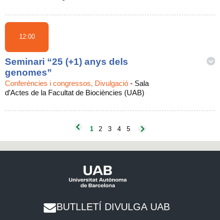
12:00
Seminari “25 (+1) anys dels
genomes”
Conferències i congressos, Divulgació
-
Sala
d’Actes de la Facultat de Biociències (UAB)
1
2
3
4
5
BUTLLETÍ DIVULGA UAB