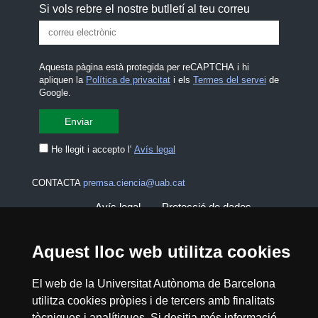
Si vols rebre el nostre butlletí al teu correu
Aquesta pàgina està protegida per reCAPTCHA i hi
apliquen la
Política de privacitat
i els
Termes del servei
de
Google.
He llegit i accepto l'
Avís legal
CONTACTA
premsa.ciencia@uab.cat
Avís legal
Protecció de dades
Sobre el web
Accessibilitat web
Aquest lloc web utilitza cookies
Mapa del web UAB
El web de la Universitat Autònoma de Barcelona
utilitza cookies pròpies i de tercers amb finalitats
tècniques i analítiques. Si desitja més informació