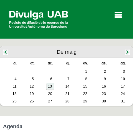
p
a
l
De maig
dl.
dt.
dc.
dj.
dv.
ds.
dg.
Articles
Entrevistes
Vídeos
1
2
3
4
5
6
7
8
9
10
11
12
13
14
15
16
17
Agenda
18
19
20
21
22
23
24
25
26
27
28
29
30
31
English
Español
Agenda
CERCAR