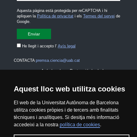
Aquesta pàgina està protegida per reCAPTCHA i hi
apliquen la
Política de privacitat
i els
Termes del servei
de
Google.
He llegit i accepto l'
Avís legal
CONTACTA
premsa.ciencia@uab.cat
Avís legal
Protecció de dades
Sobre el web
Accessibilitat web
Aquest lloc web utilitza cookies
Mapa del web UAB
El web de la Universitat Autònoma de Barcelona
utilitza cookies pròpies i de tercers amb finalitats
tècniques i analítiques. Si desitja més informació
2026 Divulga UAB - Creative Commons
accedeixi a la nostra
política de cookies
.
Reconeixement - No Comercial (CC BY NC) -
ISSN: 2014-6388