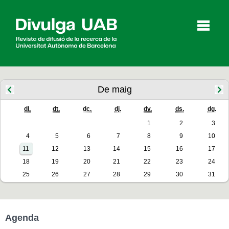
p
a
l
De maig
dl.
dt.
dc.
dj.
dv.
ds.
dg.
Articles
Entrevistes
Vídeos
1
2
3
4
5
6
7
8
9
10
11
12
13
14
15
16
17
Agenda
18
19
20
21
22
23
24
25
26
27
28
29
30
31
English
Español
Agenda
CERCAR