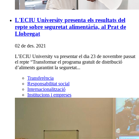
L'ECIU University presenta els resultats del
repte sobre seguretat alimentària, al Prat de
Llobregat
02 de des. 2021
L’ECIU University va presentar el dia 23 de novembre passat
el repte “Transformar el programa gratuït de distribució
d’aliments garantint la seguretat...
Transferència
Responsabilitat social
Internacionalització
Institucions i empreses