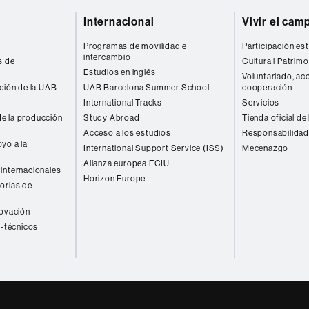
Internacional
Vivir el cam
Programas de movilidad e
Participación est
intercambio
s de
Cultura i Patrimo
Estudios en inglés
Voluntariado, acc
ación de la UAB
UAB Barcelona Summer School
cooperación
International Tracks
Servicios
e la producción
Study Abroad
Tienda oficial de
Acceso a los estudios
Responsabilidad
yo a la
International Support Service (ISS)
Mecenazgo
Alianza europea ECIU
internacionales
Horizon Europe
orias de
novación
o-técnicos