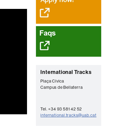
complementaria
C
International Tracks
o
Plaça Cívica
Campus de Bellaterra
n
t
a
Tel. +34 93 581 42 52
c
international.tracks@uab.cat
t