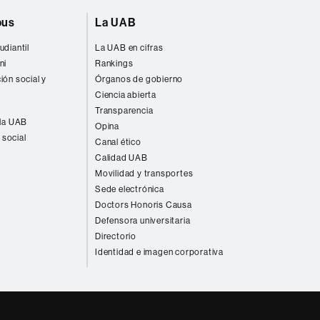
pus
La UAB
udiantil
La UAB en cifras
ni
Rankings
ión social y
Órganos de gobierno
Ciencia abierta
Transparencia
 la UAB
Opina
 social
Canal ético
Calidad UAB
Movilidad y transportes
Sede electrónica
Doctors Honoris Causa
Defensora universitaria
Directorio
Identidad e imagen corporativa