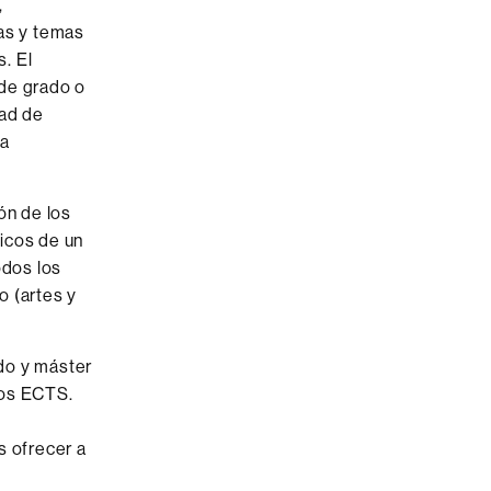
o
,
as y temas
. El
 de grado o
dad de
la
ón de los
ficos de un
odos los
o (artes y
ado y máster
tos ECTS.
s ofrecer a