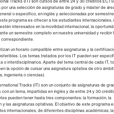
ional Tracks (IT) son cursos de entre 24 y 30 créditos ECTS
lume
por una selección de asignaturas de grado y máster de áre
eneral o específico, en inglés y seleccionadas por semestres
este programa es ofrecer a los estudiantes internacionales,
estén interesados en la movilidad internacional, la oportuni
ante un semestre completo en nuestra universidad y recibir 
ón correspondiente.
tizan un horario compatible entre asignaturas y la certificaci
nsferibles. Los temas tratados por los IT pueden ser especí
a o interdisciplinarios. Aparte del tema central de cada IT, t
en la opción de cursar una asignatura optativa de otro ámbit
, ingeniería o ciencias).
rnational Tracks (IT) son un conjunto de asignaturas de gr
 con un tema, impartidas en inglés y de entre 24 y 30 crédi
tes pueden tener hasta tres componentes: la formación, la
n y las asignaturas optativas. El objetivo de este programa e
tes internacionales, de diferentes disciplinas académicas, la