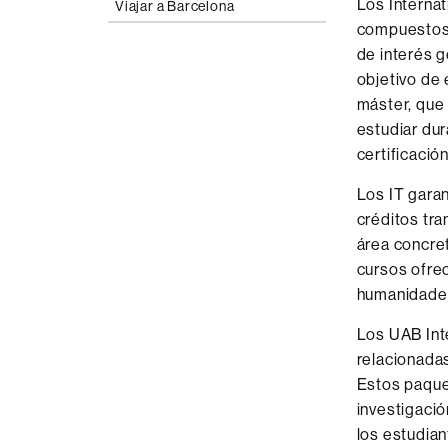
Los Internat
Viajar a Barcelona
seconds
Vo
90%
compuestos 
de interés g
objetivo de 
máster, que 
estudiar dur
certificaci
Los IT garan
créditos tra
área concret
cursos ofrec
humanidades
Los UAB Inte
relacionadas
Estos paque
investigació
los estudian