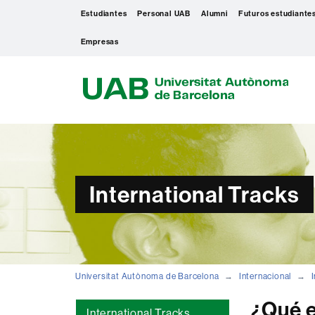
Estudiantes
Personal UAB
Alumni
Futuros estudiante
Empresas
U
A
B
International Tracks
Universitat Autònoma de Barcelona
Internacional
¿Qué 
International Tracks