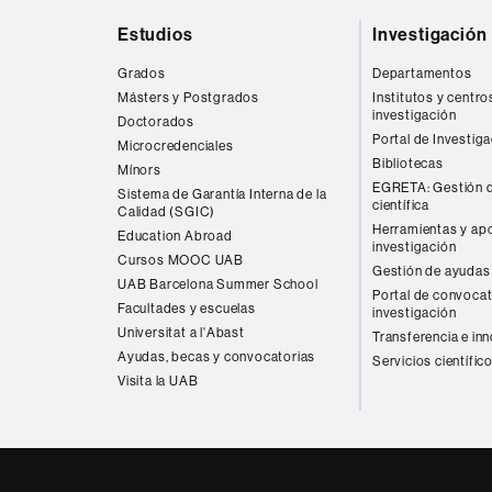
Mapa
Estudios
Investigación
web
Grados
Departamentos
Másters y Postgrados
Institutos y centro
investigación
Doctorados
Portal de Investig
Microcredenciales
Bibliotecas
Mínors
EGRETA: Gestión d
Sistema de Garantía Interna de la
científica
Calidad (SGIC)
Herramientas y apo
Education Abroad
investigación
Cursos MOOC UAB
Gestión de ayudas 
UAB Barcelona Summer School
Portal de convocat
Facultades y escuelas
investigación
Universitat a l'Abast
Transferencia e in
Ayudas, becas y convocatorias
Servicios científic
Visita la UAB