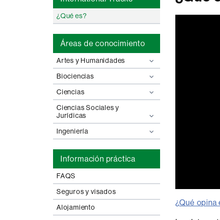
¿Qué es?
Áreas de conocimiento
Artes y Humanidades
Biociencias
Ciencias
Ciencias Sociales y
Jurídicas
Ingeniería
Información práctica
FAQS
Seguros y visados
0
seconds
¿Qué opina 
Alojamiento
of
0