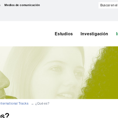
Buscar
s
Medios de comunicación
en
el
web
Estudios
Investigación
International Tracks
¿Qué es?
es?