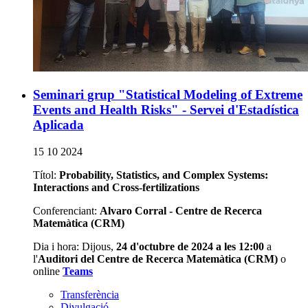
Seminari grup "Statistical Modeling of Extreme
Events and Health Risks" - Servei d'Estadística
Aplicada
15 10 2024
Títol:
Probability, Statistics, and Complex Systems:
Interactions and Cross-fertilizations
Conferenciant:
Alvaro Corral - Centre de Recerca
Matemàtica (CRM)
Dia i hora: Dijous,
24 d'octubre de 2024 a les 12:00
a
l'
Auditori del Centre de Recerca Matemàtica (CRM)
o
online
Teams
Transferència
Divulgació