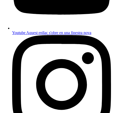
Youtube
Aquest enllaç s'obre en una finestra nova