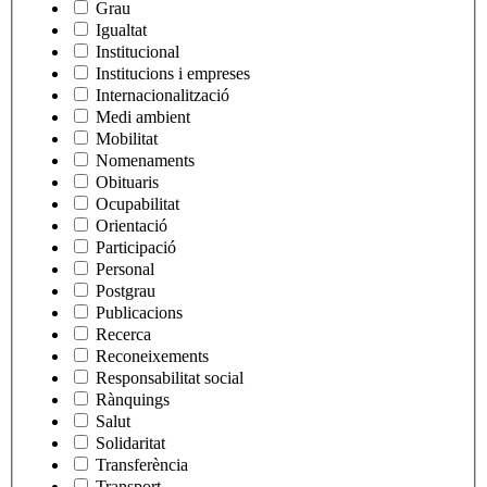
Grau
Igualtat
Institucional
Institucions i empreses
Internacionalització
Medi ambient
Mobilitat
Nomenaments
Obituaris
Ocupabilitat
Orientació
Participació
Personal
Postgrau
Publicacions
Recerca
Reconeixements
Responsabilitat social
Rànquings
Salut
Solidaritat
Transferència
Transport