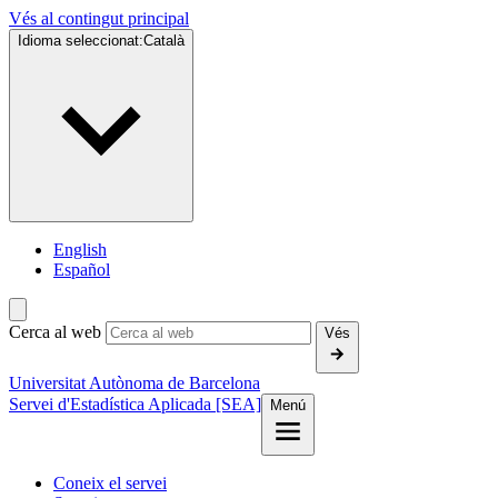
Vés al contingut principal
Idioma seleccionat:
Català
English
Español
Cerca al web
Vés
Universitat Autònoma de Barcelona
Servei d'Estadística Aplicada [SEA]
Menú
Coneix el servei