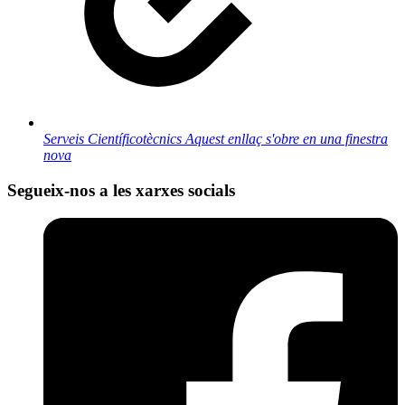
Serveis Científicotècnics
Aquest enllaç s'obre en una finestra
nova
Segueix-nos a les xarxes socials