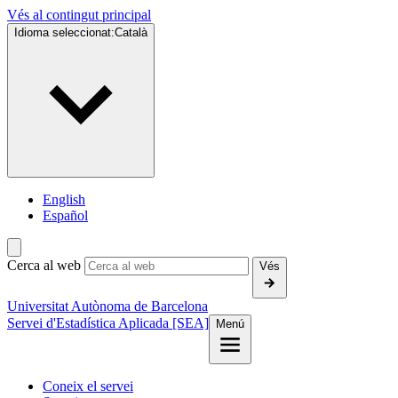
Vés al contingut principal
Idioma seleccionat:
Català
English
Español
Cerca al web
Vés
Universitat Autònoma de Barcelona
Servei d'Estadística Aplicada [SEA]
Menú
Coneix el servei