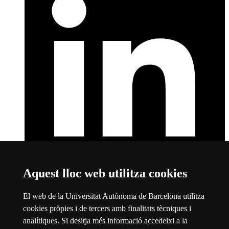
Aquest lloc web utilitza cookies
LinkedIn
Aquest enllaç s'obre en una finestra nova
Sobre el web
El web de la Universitat Autònoma de Barcelona utilitza
cookies pròpies i de tercers amb finalitats tècniques i
Universitat Autònoma de Barcelona
analítiques. Si desitja més informació accedeixi a la