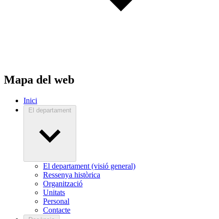
Mapa del web
Inici
El departament
El departament (visió general)
Ressenya històrica
Organització
Unitats
Personal
Contacte