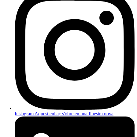
Instagram
Aquest enllaç s'obre en una finestra nova