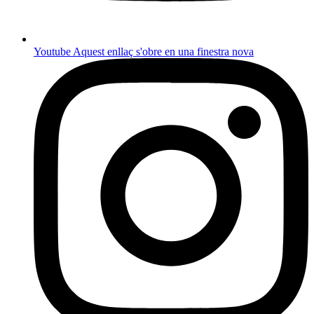
Youtube
Aquest enllaç s'obre en una finestra nova