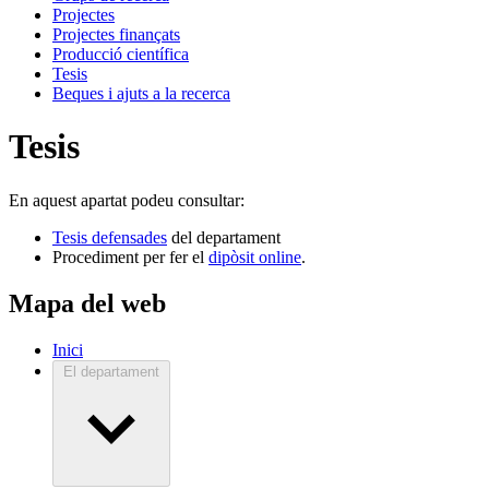
Projectes
Projectes finançats
Producció científica
Tesis
Beques i ajuts a la recerca
Tesis
En aquest apartat podeu consultar:
Tesis defensades
del departament
Procediment per fer el
dipòsit online
.
Mapa del web
Inici
El departament