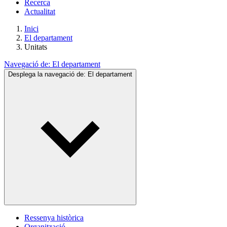
Recerca
Actualitat
Inici
El departament
Unitats
Navegació de:
El departament
Desplega la navegació de:
El departament
Ressenya històrica
Organització