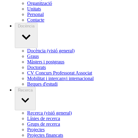
Organització
Unitats
Personal
Contacte
Docència
Docència (visió general)
Graus
Màsters i postgraus
Doctorats
CV Concurs Professorat Associat
Mobilitat i intercanvi internacional
Beques d'estudi
Recerca
Recerca (visió general)
Línies de recerca
Grups de recerca
Projectes
Projectes finançats