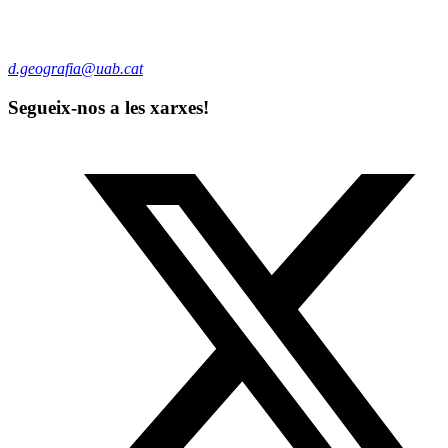
d.geografia@uab.cat
Segueix-nos a les xarxes!