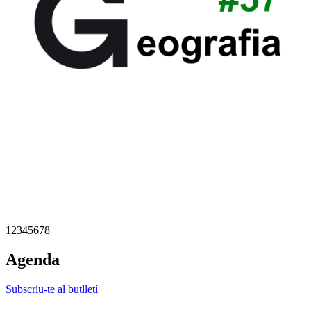
1
2
3
4
5
6
7
8
Agenda
Subscriu-te al butlletí