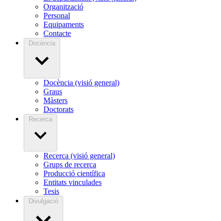
Organització
Personal
Equipaments
Contacte
Docència
Docència (visió general)
Graus
Màsters
Doctorats
Recerca
Recerca (visió general)
Grups de recerca
Producció científica
Entitats vinculades
Tesis
Divulgació