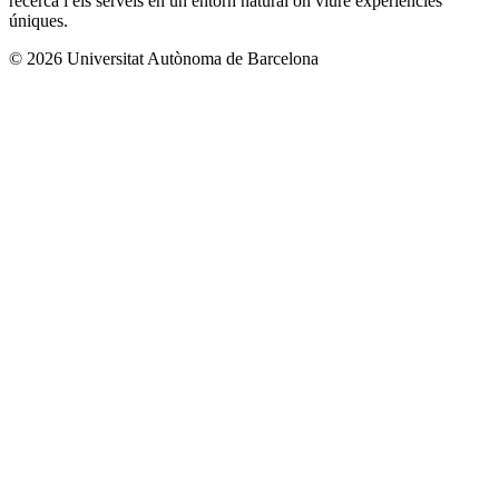
recerca i els serveis en un entorn natural on viure experiències
úniques.
© 2026 Universitat Autònoma de Barcelona