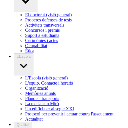
El doctorat (visió general)
Properes defenses de tesis
Activitats transversals
Concursos i premis
Suport a estudiants
Cerimònies i actes
Ocupabilitat
Ètica
L'Escola
L'Escola (visió general)
L'equip. Contacte i horaris
Organització
Memòries anuals
Plànols i transports
La masia can Miró
Un edifici per al segle XXI
Protocol per prevenir i actuar contra l'assetjament
Actualitat
Qualitat