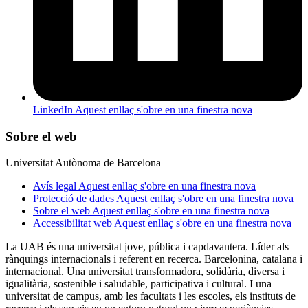
LinkedIn
Aquest enllaç s'obre en una finestra nova
Sobre el web
Universitat Autònoma de Barcelona
Avís legal
Aquest enllaç s'obre en una finestra nova
Protecció de dades
Aquest enllaç s'obre en una finestra nova
Sobre el web
Aquest enllaç s'obre en una finestra nova
Accessibilitat web
Aquest enllaç s'obre en una finestra nova
La UAB és una universitat jove, pública i capdavantera. Líder als
rànquings internacionals i referent en recerca. Barcelonina, catalana i
internacional. Una universitat transformadora, solidària, diversa i
igualitària, sostenible i saludable, participativa i cultural. I una
universitat de campus, amb les facultats i les escoles, els instituts de