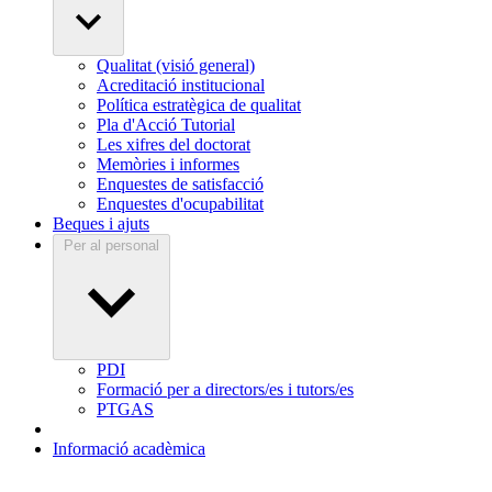
Qualitat (visió general)
Acreditació institucional
Política estratègica de qualitat
Pla d'Acció Tutorial
Les xifres del doctorat
Memòries i informes
Enquestes de satisfacció
Enquestes d'ocupabilitat
Beques i ajuts
Per al personal
PDI
Formació per a directors/es i tutors/es
PTGAS
Informació acadèmica