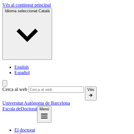
Vés al contingut principal
Idioma seleccionat:
Català
English
Español
Cerca al web
Vés
Universitat Autònoma de Barcelona
Escola de
Doctorat
Menú
El doctorat