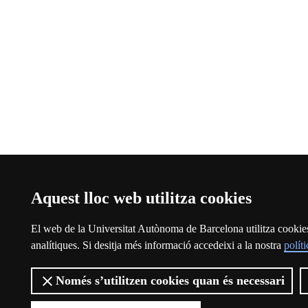
Aquest lloc web utilitza cookies
El web de la Universitat Autònoma de Barcelona utilitza cookies p
analítiques. Si desitja més informació accedeixi a la nostra
polít
Només s’utilitzen cookies quan és necessari