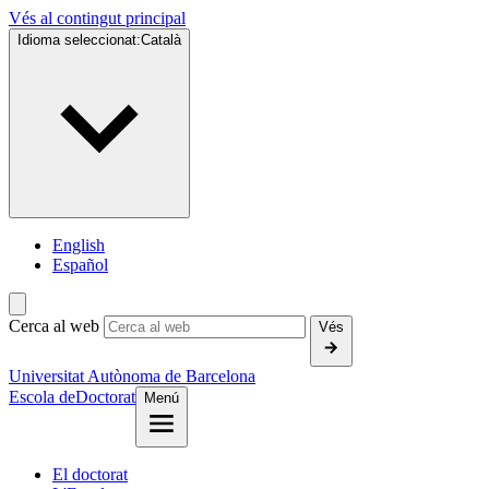
Vés al contingut principal
Idioma seleccionat:
Català
English
Español
Cerca al web
Vés
Universitat Autònoma de Barcelona
Escola de
Doctorat
Menú
El doctorat