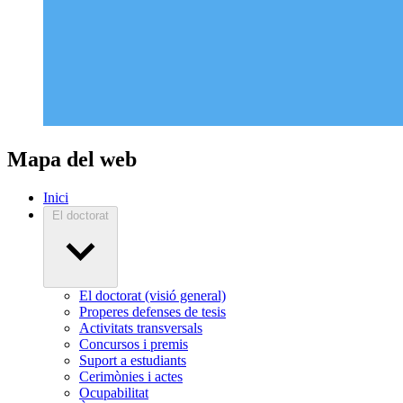
Mapa del web
Inici
El doctorat
El doctorat (visió general)
Properes defenses de tesis
Activitats transversals
Concursos i premis
Suport a estudiants
Cerimònies i actes
Ocupabilitat