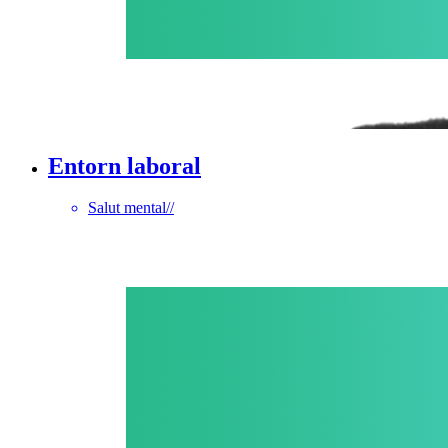
Entorn laboral
Salut mental
//