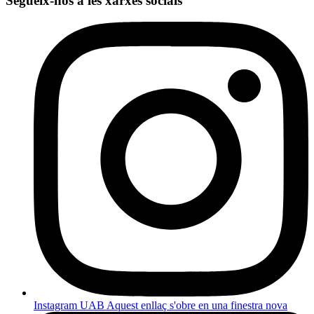
Segueix-nos a les xarxes socials
Instagram UAB
Aquest enllaç s'obre en una finestra nova