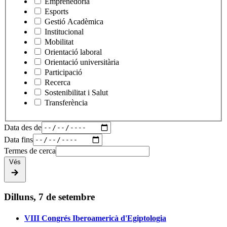
Emprenedoria
Esports
Gestió Acadèmica
Institucional
Mobilitat
Orientació laboral
Orientació universitària
Participació
Recerca
Sostenibilitat i Salut
Transferència
Data des de
Data fins
Termes de cerca
Vés
Dilluns, 7 de setembre
VIII Congrés Iberoamericà d'Egiptologia