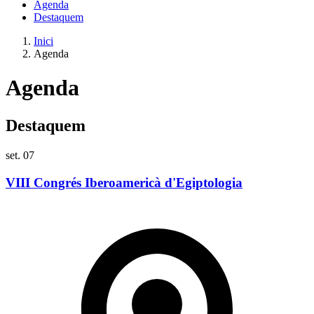
Agenda
Destaquem
Inici
Agenda
Agenda
Destaquem
set.
07
s
VIII Congrés Iberoamericà d'Egiptologia