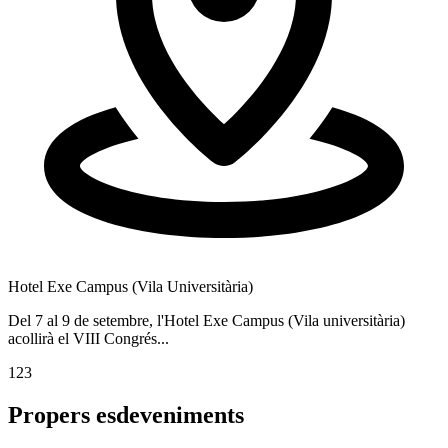
Hotel Exe Campus (Vila Universitària)
S
Del 7 al 9 de setembre, l'Hotel Exe Campus (Vila universitària)
V
acollirà el VIII Congrés...
p
1
2
3
Propers esdeveniments