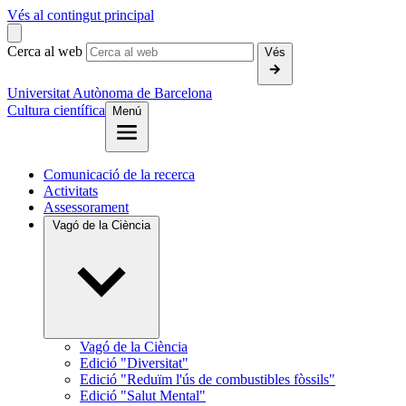
Vés al contingut principal
Cerca al web
Vés
Universitat Autònoma de Barcelona
Cultura científica
Menú
Comunicació de la recerca
Activitats
Assessorament
Vagó de la Ciència
Vagó de la Ciència
Edició "Diversitat"
Edició "Reduïm l'ús de combustibles fòssils"
Edició "Salut Mental"