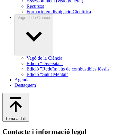
Assessorament (visió general)
Recursos
Formació en divulgació Científica
Vagó de la Ciència
Vagó de la Ciència
Edició "Diversitat"
Edició "Reduïm l'ús de combustibles fòssils"
Edició "Salut Mental"
Agenda
Destaquem
Torna a dalt
Contacte i informació legal