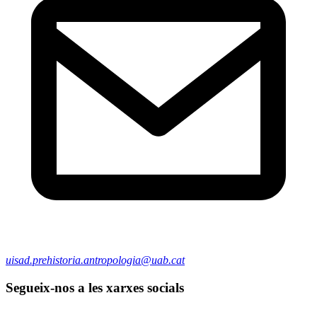
uisad.prehistoria.antropologia@uab.cat
Segueix-nos a les xarxes socials