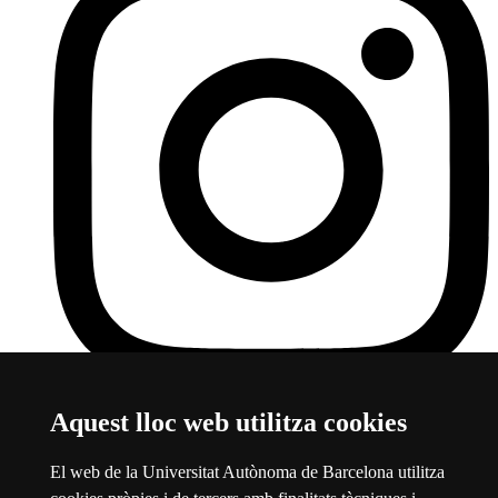
Instagram Departament d'Antropologia UAB
Aquest enllaç
Aquest lloc web utilitza cookies
s'obre en una finestra nova
Sobre el web
El web de la Universitat Autònoma de Barcelona utilitza