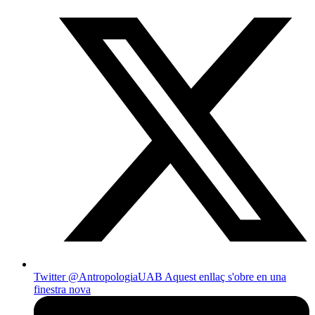
Twitter @AntropologiaUAB
Aquest enllaç s'obre en una
finestra nova