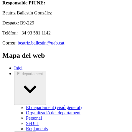
Responsable PIUNE:
Beatriz Ballestín González
Despatx: B9-229
Telèfon: +34 93 581 1142
Correu:
beatriz.ballestin@uab.cat
Mapa del web
Inici
El departament
El departament (visió general)
Organització del departament
Personal
SeDIT
Reglaments