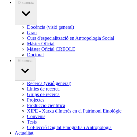
Docència
Docència (visió general)
Grau
Curs d'especialització en Antropologia Social
Màster Oficial
Màster Oficial CREOLE
Doctorat
Recerca
Recerca (visió general)
Línies de recerca
Grups de recerca
Projectes
Produccio cientifica
XIPE - Xarxa d'Interès en el Patrimoni Etnològic
Convenis
Tesis
Col·lecció Digital Etnografia i Antropologia
Actualitat