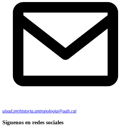
uisad.prehistoria.antropologia@uab.cat
Síguenos en redes sociales