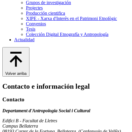
Grupos de investigación
Projectes
Producción cientifica
XIPE - Xarxa d'Interès en el Patrimoni Etnològic
Convenios
Tesis
Colección Digital Etnografía y Antropología
Actualidad
Volver arriba
Contacto e información legal
Contacto
Departament d'Antropologia Social i Cultural
Edifici B - Facultat de Lletres
Campus Bellaterra
08193 Carrer de la Fortuna, Bellaterra, (Cerdanyola de Vallès)