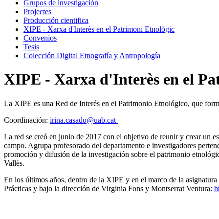
Grupos de investigación
Projectes
Producción cientifica
XIPE - Xarxa d'Interès en el Patrimoni Etnològic
Convenios
Tesis
Colección Digital Etnografía y Antropología
XIPE - Xarxa d'Interès en el Pa
La XIPE es una Red de Interés en el Patrimonio Etnológico, que form
Coordinación:
irina.casado@uab.cat
La red se creó en junio de 2017 con el objetivo de reunir y crear un 
campo. Agrupa profesorado del departamento e investigadores pertenec
promoción y difusión de la investigación sobre el patrimonio etnológ
Vallès.
En los últimos años, dentro de la XIPE y en el marco de la asignatura A
Prácticas y bajo la dirección de Virginia Fons y Montserrat Ventura:
h