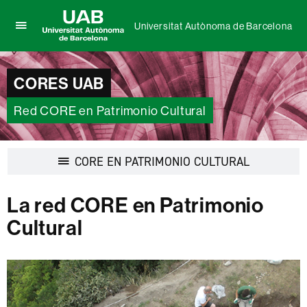
Universitat Autònoma de Barcelona
Clica
UAB
aquí
Universitat
para
Autònoma
CORES UAB
desplegar
de
el
Barcelona
menú
Red CORE en Patrimonio Cultural
de
Universitat
Autònoma
Desplegar
CORE EN PATRIMONIO CULTURAL
de
la
Barcelona
navegación
La red CORE en Patrimonio
Cultural