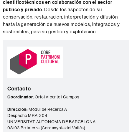
cientificotécnicos en colaboración con el sector
público y privado
. Desde los aspectos de su
conservación, restauración, interpretación y difusión
hasta la generación de nuevos modelos, integrados y
sostenibles, para su gestión y explotación.
Información
C
complementaria
o
n
t
a
Contacto
c
t
Coordinador:
Oriol Vicente i Campos
o
Dirección:
Mòdul de Recerca A
Despacho MRA-204
UNIVERSITAT AUTÒNOMA DE BARCELONA
08193 Bellaterra (Cerdanyola del Vallès)