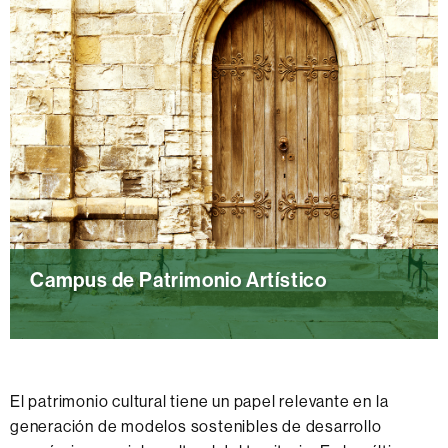
R
g
e
í
d
a
d
y
e
P
H
a
u
l
m
e
a
o
n
n
i
t
Campus de Patrimonio Artístico
d
o
a
l
d
o
e
g
s
í
El patrimonio cultural tiene un papel relevante en la
C
D
a
generación de modelos sostenibles de desarrollo
a
i
U