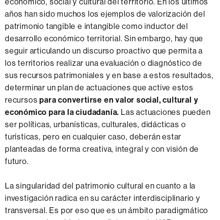
económico, social y cultural del territorio. En los últimos
m
g
A
años han sido muchos los ejemplos de valorización del
p
i
B
patrimonio tangible e intangible como inductor del
u
t
desarrollo económico territorial. Sin embargo, hay que
s
a
seguir articulando un discurso proactivo que permita a
d
l
los territorios realizar una evaluación o diagnóstico de
e
e
sus recursos patrimoniales y en base a estos resultados,
P
s
determinar un plan de actuaciones que active estos
a
d
recursos
para convertirse en valor social, cultural y
t
e
económico para la ciudadanía.
Las actuaciones pueden
r
l
ser políticas, urbanísticas, culturales, didácticas o
i
a
turísticas, pero en cualquier caso, deberán estar
m
U
planteadas de forma creativa, integral y con visión de
o
A
futuro.
n
B
i
La singularidad del patrimonio cultural en cuanto a la
o
investigación radica en su carácter interdisciplinario y
A
transversal. Es por eso que es un ámbito paradigmático
r