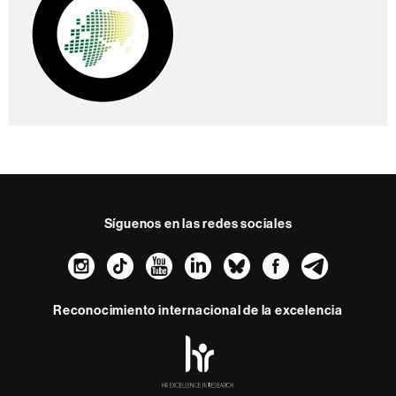
Síguenos en las redes sociales
Instagram
TikTok
YouTube
LinkedIn
Bluesky
Faceboo
Teleg
Reconocimiento internacional de la excelencia
HR
Excellence
in
Research