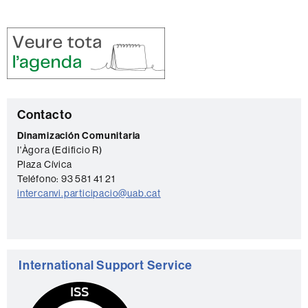
C
Contacto
o
Dinamización Comunitaria
l'Àgora (Edificio R)
n
Plaza Cívica
t
Teléfono: 93 581 41 21
a
intercanvi.participacio@uab.cat
c
t
o
International Support Service