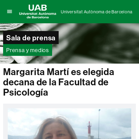
Universitat Autònoma de Barcelona
Clica
UAB
aquí
Universitat
para
Autònoma
Sala de prensa
desplegar
de
el
Barcelona
menú
Prensa y medios
de
Universitat
Autònoma
Margarita Martí es elegida
de
decana de la Facultad de
Barcelona
Psicología