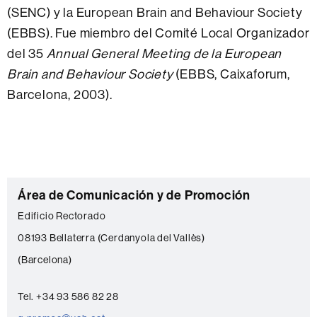
(SENC) y la European Brain and Behaviour Society
(EBBS).
Fue miembro del Comité Local Organizador
del 35
Annual General Meeting de la European
Brain and Behaviour Society
(EBBS, Caixaforum,
Barcelona, ​​2003).
C
Área de Comunicación y de Promoción
o
Edificio Rectorado
n
08193 Bellaterra (Cerdanyola del Vallès)
t
(Barcelona)
a
c
Tel. +34 93 586 82 28