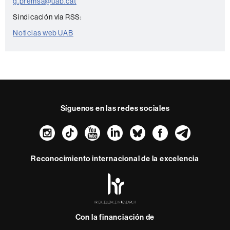
t
g.premsa@uab.cat
o
Sindicación vía RSS:
Noticias web UAB
Síguenos en las redes sociales
Instagram
TikTok
YouTube
LinkedIn
Bluesky
Faceboo
Teleg
Reconocimiento internacional de la excelencia
HR
Excellence
in
Research
Con la financiación de
-
Euraxess