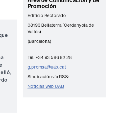
C
Área de Comunicación y de
Promoción
o
Edificio Rectorado
n
08193 Bellaterra (Cerdanyola del
t
Vallès)
 que
a
(Barcelona)
c
t
na
Tel. +34 93 586 82 28
o
de
g.premsa@uab.cat
elló,
Sindicación vía RSS:
rdo
Noticias web UAB