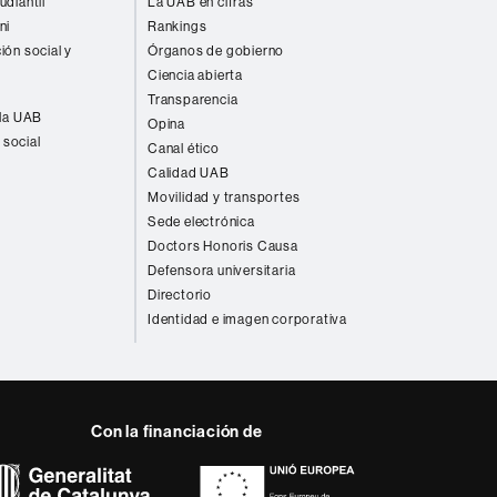
udiantil
La UAB en cifras
ni
Rankings
ión social y
Órganos de gobierno
Ciencia abierta
Transparencia
 la UAB
Opina
 social
Canal ético
Calidad UAB
Movilidad y transportes
Sede electrónica
Doctors Honoris Causa
Defensora universitaria
Directorio
Identidad e imagen corporativa
Con la financiación de