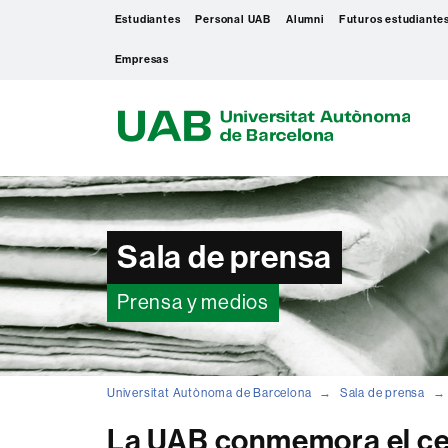
Estudiantes
Personal UAB
Alumni
Futuros estudiante
Empresas
U
A
B
Sala de prensa
Prensa y medios
Universitat Autònoma de Barcelona
Sala de prensa
La UAB conmemora el cen