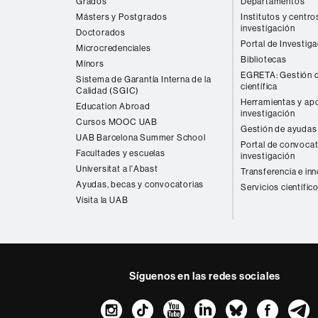
Grados
Departamentos
Másters y Postgrados
Institutos y centro
investigación
Doctorados
Portal de Investig
Microcredenciales
Bibliotecas
Mínors
EGRETA: Gestión d
Sistema de Garantía Interna de la
científica
Calidad (SGIC)
Herramientas y apo
Education Abroad
investigación
Cursos MOOC UAB
Gestión de ayudas 
UAB Barcelona Summer School
Portal de convocat
Facultades y escuelas
investigación
Universitat a l'Abast
Transferencia e in
Ayudas, becas y convocatorias
Servicios científic
Visita la UAB
Síguenos en las redes sociales
Instagram
TikTok
YouTube
LinkedIn
Bluesk
Fac