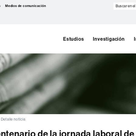
Buscar
s
Medios de comunicación
en
el
web
Estudios
Investigación
Detalle notícia
tenario de la jornada laboral de