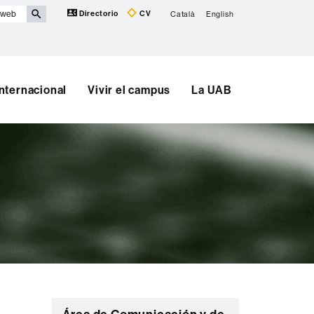
Directorio
CV
Català
English
Internacional
Vivir el campus
La UAB