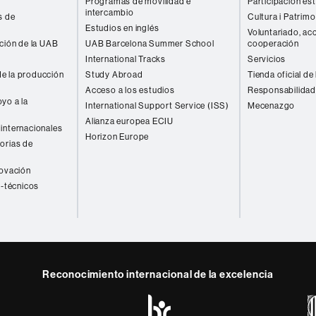
Programas de movilidad e
Participación est
intercambio
s de
Cultura i Patrimo
Estudios en inglés
Voluntariado, acc
ación de la UAB
UAB Barcelona Summer School
cooperación
International Tracks
Servicios
e la producción
Study Abroad
Tienda oficial de
Acceso a los estudios
Responsabilidad
yo a la
International Support Service (ISS)
Mecenazgo
Alianza europea ECIU
internacionales
Horizon Europe
orias de
novación
o-técnicos
Reconocimiento internacional de la excelencia
HR
y
ebook
Telegram
Excellence