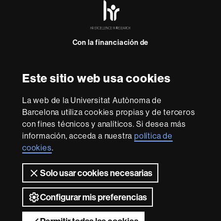
HR
Excellence
in
Research
Con la financiación de
-
Euraxess
Este sitio web usa cookies
Sobre
esta
La web de la Universitat Autònoma de
web
Aviso legal
Protección de datos
Sobre el
Barcelona utiliza cookies propias y de terceros
con fines técnicos y analíticos. Si desea más
web
Accesibilidad web
Mapa del web UAB
información, acceda a nuestra
política de
Somos una universidad líder que imparte una docencia
cookies
.
de calidad y excelencia, diversificada, multidisciplinaria y
flexible, adecuada a las necesidades de la sociedad y
Solo usar cookies necesarias
adaptada a los nuevos modelos de la Europa del
conocimiento. La UAB es reconocida internacionalmente
por la calidad y el carácter innovador de su investigación.
Configurar mis preferencias
2026 Universitat Autònoma de Barcelona