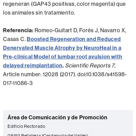
regeneran (GAP43 positivas, color magenta) que
los animales sin tratamiento.
Referencia:
Romeo-Guitart D, Forés J, Navarro X,
Casas C.
Boosted Regeneration and Reduced
Denervated Muscle Atrophy by NeuroHeal in a
Pre-clinical Model of lumbar root avulsion with
delayed reimplantation
.
Scientific Reports 7
,
Article number: 12028 (2017). doi:10.1038/s41598-
017-11086-3
C
Área de Comunicación y de Promoción
o
Edificio Rectorado
n
08193 Bellaterra (Cerdanyola del Vallès)