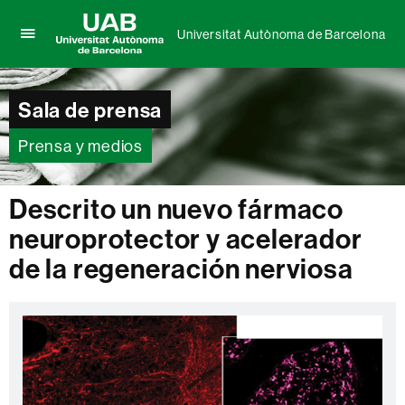
Universitat Autònoma de Barcelona
Clica
UAB
aquí
Universitat
para
Autònoma
Sala de prensa
desplegar
de
el
Barcelona
menú
Prensa y medios
de
Universitat
Autònoma
Descrito un nuevo fármaco
de
neuroprotector y acelerador
Barcelona
de la regeneración nerviosa