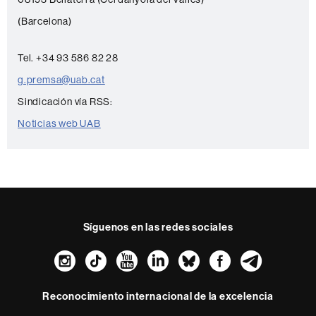
t
(Barcelona)
a
c
Tel. +34 93 586 82 28
t
g.premsa@uab.cat
o
Sindicación vía RSS:
Noticias web UAB
Síguenos en las redes sociales
Instagram
TikTok
YouTube
LinkedIn
Bluesky
Faceboo
Teleg
Reconocimiento internacional de la excelencia