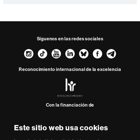
Síguenos en las redes sociales
Instagram
TikTok
YouTube
LinkedIn
Bluesky
Faceboo
Teleg
Reconocimiento internacional de la excelencia
HR
Excellence
in
Research
Con la financiación de
-
Euraxess
Este sitio web usa cookies
Sobre