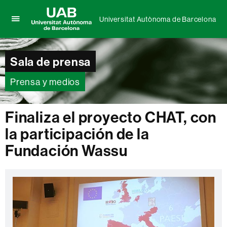
Universitat Autònoma de Barcelona
Clica
UAB
aquí
Universitat
para
Autònoma
Sala de prensa
desplegar
de
el
Barcelona
menú
Prensa y medios
de
Universitat
Autònoma
Finaliza el proyecto CHAT, con
de
la participación de la
Barcelona
Fundación Wassu