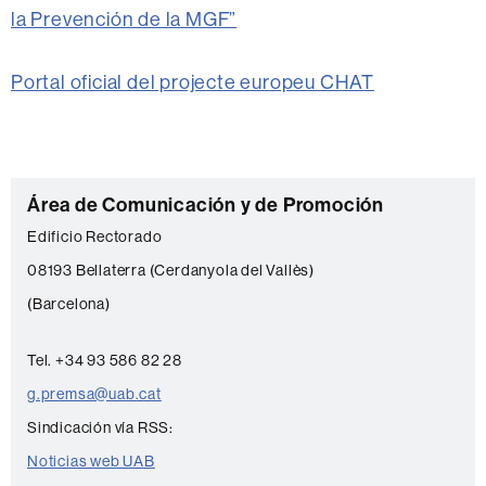
la Prevención de la MGF”
Portal oficial del projecte europeu CHAT
C
Área de Comunicación y de Promoción
o
Edificio Rectorado
n
08193 Bellaterra (Cerdanyola del Vallès)
t
(Barcelona)
a
c
Tel. +34 93 586 82 28
t
g.premsa@uab.cat
o
Sindicación vía RSS:
Noticias web UAB