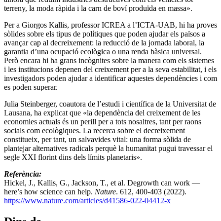
terreny, la moda ràpida i la carn de boví produïda en massa
»
.
Per a Giorgos Kallis, professor ICREA a l’ICTA-UAB, hi ha proves
sòlides sobre els tipus de polítiques que poden ajudar els països a
avançar cap al decreixement: la reducció de la jornada laboral, la
garantia d’una ocupació ecològica o una renda bàsica universal.
Però encara hi ha grans incògnites sobre la manera com els sistemes
i les institucions depenen del creixement per a la seva estabilitat, i els
investigadors poden ajudar a identificar aquestes dependències i com
es poden superar.
Julia Steinberger, coautora de l’estudi i científica de la Universitat de
Lausana, ha explicat que
«
la dependència del creixement de les
economies actuals és un perill per a tots nosaltres, tant per raons
socials com ecològiques. La recerca sobre el decreixement
constitueix, per tant, un salvavides vital: una forma sòlida de
plantejar alternatives radicals perquè la humanitat pugui travessar el
segle XXI florint dins dels límits planetaris
»
.
Referència:
Hickel, J., Kallis, G., Jackson, T., et al.
Degrowth can work —
here’s how science can help.
Nature
. 612, 400-403 (2022).
https://www.nature.com/articles/d41586-022-04412-x