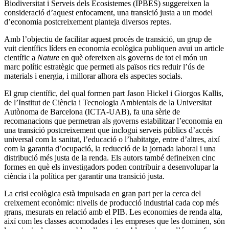
Biodiversitat i Serveis dels Ecosistemes (IPBES) suggereixen la
consideració d’aquest enfocament, una transició justa a un model
d’economia postcreixement planteja diversos reptes.
Amb l’objectiu de facilitar aquest procés de transició, un grup de
vuit científics líders en economia ecològica publiquen avui un article
científic a
Nature
en què ofereixen als governs de tot el món un
marc polític estratègic que permeti als països rics reduir l’ús de
materials i energia, i millorar alhora els aspectes socials.
El grup científic, del qual formen part Jason Hickel i Giorgos Kallis,
de l’Institut de Ciència i Tecnologia Ambientals de la Universitat
Autònoma de Barcelona (ICTA-UAB), fa una sèrie de
recomanacions que permetran als governs estabilitzar l’economia en
una transició postcreixement que inclogui serveis públics d’accés
universal com la sanitat, l’educació o l’habitatge, entre d’altres, així
com la garantia d’ocupació, la reducció de la jornada laboral i una
distribució més justa de la renda. Els autors també defineixen cinc
formes en què els investigadors poden contribuir a desenvolupar la
ciència i la política per garantir una transició justa.
La crisi ecològica està impulsada en gran part per la cerca del
creixement econòmic: nivells de producció industrial cada cop més
grans, mesurats en relació amb el PIB. Les economies de renda alta,
així com les classes acomodades i les empreses que les dominen, són