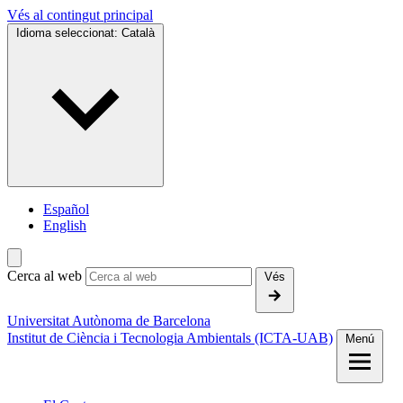
Vés al contingut principal
Idioma seleccionat:
Català
Español
English
Cerca al web
Vés
Universitat Autònoma de Barcelona
Institut de Ciència i Tecnologia Ambientals (ICTA-UAB)
Menú