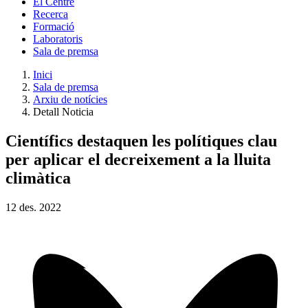
El Centre
Recerca
Formació
Laboratoris
Sala de premsa
Inici
Sala de premsa
Arxiu de notícies
Detall Noticia
Científics destaquen les polítiques clau
per aplicar el decreixement a la lluita
climàtica
12
des.
2022