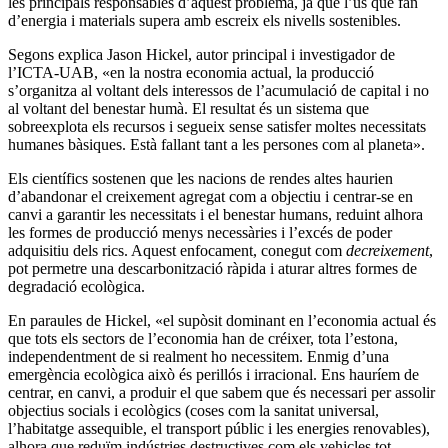
les principals responsables d’aquest problema, ja que l’ús que fan
d’energia i materials supera amb escreix els nivells sostenibles.
Segons explica Jason Hickel, autor principal i investigador de
l’ICTA-UAB,
«
en la nostra economia actual, la producció
s’organitza al voltant dels interessos de l’acumulació de capital i no
al voltant del benestar humà. El resultat és un sistema que
sobreexplota els recursos i segueix sense satisfer moltes necessitats
humanes bàsiques. Està fallant tant a les persones com al planeta
»
.
Els científics sostenen que les nacions de rendes altes haurien
d’abandonar el creixement agregat com a objectiu i centrar-se en
canvi a garantir les necessitats i el benestar humans, reduint alhora
les formes de producció menys necessàries i l’excés de poder
adquisitiu dels rics. Aquest enfocament, conegut com
decreixement
,
pot permetre una descarbonització ràpida i aturar altres formes de
degradació ecològica.
En paraules de Hickel,
«
el supòsit dominant en l’economia actual és
que tots els sectors de l’economia han de créixer, tota l’estona,
independentment de si realment ho necessitem. Enmig d’una
emergència ecològica això és perillós i irracional. Ens hauríem de
centrar, en canvi, a produir el que sabem que és necessari per assolir
objectius socials i ecològics (coses com la sanitat universal,
l’habitatge assequible, el transport públic i les energies renovables),
alhora que reduïm indústries destructives com els vehicles tot