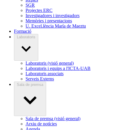
SGR
Projectes ERC
Investigadores i investigadors
Memòries i presentacions
U. Excel.lència María de Maeztu
Formació
Laboratoris
Laboratoris (visió general)
Laboratoris i equips a l'ICTA-UAB
Laboratoris associats
Serveis Externs
Sala de premsa
Sala de premsa (visió general)
Arxiu de notícies
Agenda