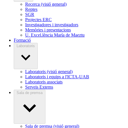
Recerca (visió general)
Reptes
SGR
Projectes ERC
Investigadores i investigadors
Memòries i presentacions
U. Excel.lència María de Maeztu
Formació
Laboratoris
Laboratoris (visió general)
Laboratoris i equips a l'ICTA-UAB
Laboratoris associats
Serveis Externs
Sala de premsa
Sala de premsa (visió general)