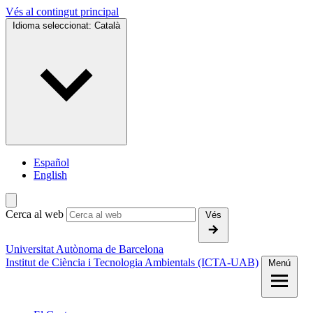
Vés al contingut principal
Idioma seleccionat:
Català
Español
English
Cerca al web
Vés
Universitat Autònoma de Barcelona
Institut de Ciència i Tecnologia Ambientals (ICTA-UAB)
Menú