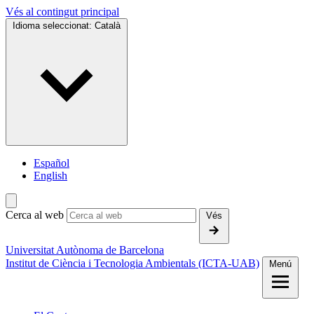
Vés al contingut principal
Idioma seleccionat:
Català
Español
English
Cerca al web
Vés
Universitat Autònoma de Barcelona
Institut de Ciència i Tecnologia Ambientals (ICTA-UAB)
Menú