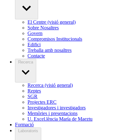
El Centre (visió general)
Sobre Nosaltres
Govern
Compromisos Institucionals
Edifici
Treballa amb nosaltres
Contacte
Recerca
Recerca (visió general)
Reptes
SGR
Projectes ERC
Investigadores i investigadors
Memòries i presentacions
U. Excel.lència María de Maeztu
Formació
Laboratoris