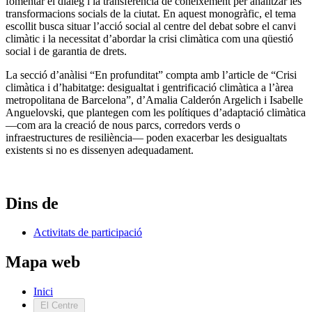
fomentar el diàleg i la transferència de coneixement per analitzar les
transformacions socials de la ciutat. En aquest monogràfic, el tema
escollit busca situar l’acció social al centre del debat sobre el canvi
climàtic i la necessitat d’abordar la crisi climàtica com una qüestió
social i de garantia de drets.
La secció d’anàlisi “En profunditat” compta amb l’article de “Crisi
climàtica i d’habitatge: desigualtat i gentrificació climàtica a l’àrea
metropolitana de Barcelona”, d’Amalia Calderón Argelich i Isabelle
Anguelovski, que plantegen com les polítiques d’adaptació climàtica
—com ara la creació de nous parcs, corredors verds o
infraestructures de resiliència— poden exacerbar les desigualtats
existents si no es dissenyen adequadament.
Dins de
Activitats de participació
Mapa web
Inici
El Centre