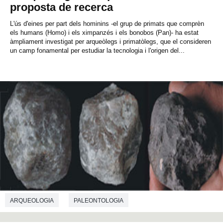
proposta de recerca
L'ús d'eines per part dels hominins -el grup de primats que comprèn
els humans (Homo) i els ximpanzés i els bonobos (Pan)- ha estat
àmpliament investigat per arqueòlegs i primatòlegs, que el consideren
un camp fonamental per estudiar la tecnologia i l'origen del...
ARQUEOLOGIA
PALEONTOLOGIA