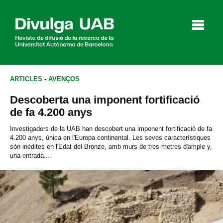
p
a
l
ARTICLES
-
AVENÇOS
Descoberta una imponent fortificació
Articles
Entrevistes
Vídeos
de fa 4.200 anys
Investigadors de la UAB han descobert una imponent fortificació de fa
4.200 anys, única en l'Europa continental. Les seves característiques
són inèdites en l'Edat del Bronze, amb murs de tres metres d'ample y,
Agenda
una entrada...
English
Español
CERCAR