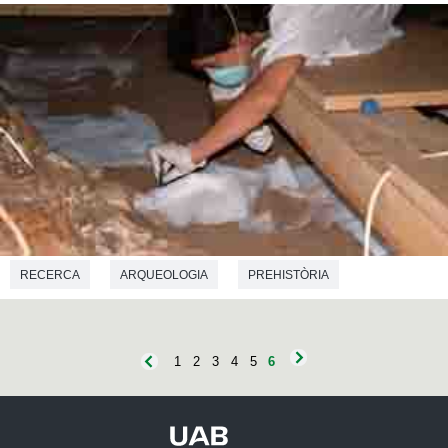
RECERCA
ARQUEOLOGIA
PREHISTÒRIA
BIOLOGIA
ANTROPOLOGIA
1
2
3
4
5
6