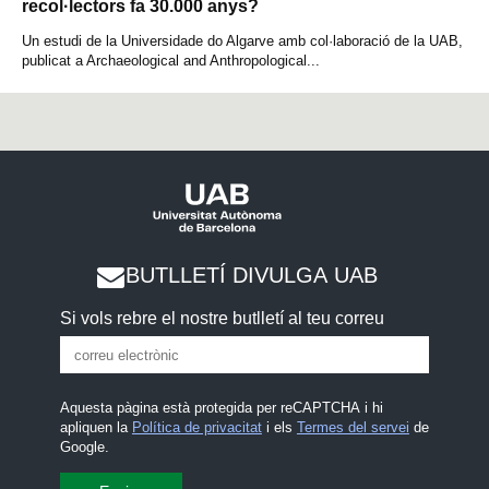
recol·lectors fa 30.000 anys?
Un estudi de la Universidade do Algarve amb col·laboració de la UAB,
publicat a Archaeological and Anthropological...
BUTLLETÍ DIVULGA UAB
Si vols rebre el nostre butlletí al teu correu
Aquesta pàgina està protegida per reCAPTCHA i hi
apliquen la
Política de privacitat
i els
Termes del servei
de
Google.