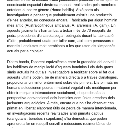
coordinació espacial i destresa manual, realitzades pels membres
anteriors al nostre gènere (Homo habilis). Això porta als
investigadors a pensar que probablement existís una producció
d'eines anterior, no coneguda encara, i fabricada per algun hominin
més antic (Australopithecus africanus. A. afarensis i A. garhi). En
aquests jaciments s'han arribat a trobar més de 70 resquills de
pedra procedents d'una sola peça i obtinguts durant la fabricació
d'útils, probablement usats per tallar carn, així com percussors o
martells i encluses molt semblants a les que usen els ximpanzés
actuals per a colpejar.
D’altra banda, l'aparent equivalència entre la grandària del cervell i
les habilitats de manipulació d'aquests hominins i els dels grans
simis actuals ha dut als investigadors a teoritzar sobre el fet que
aquests últims poden, bé de manera directa o a través d'analogies,
proporcionar un millor enteniment sobre els primers. Els primats no
humans seleccionen pedres i material vegetal i els modifiquen per
obtenir menjar o interaccionar socialment, el que desafia la
perspectiva convencional dels hominins com únics creadors dels
jaciments arqueològics. A més, encara que no s'ha observat cap
primat en llibertat elaborant útils de pedra de manera intencionada,
en investigacions recents realitzades amb primats captius
(orangutans, bonobos i caputxins) s'ha demostrat que poden
aprendre a fer un resquill senzill o reduccions rudimentàries de