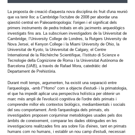
La proposta de creació d'aquesta nova disciplina és fruit d'una reunió
que va tenir lloc a Cambridge l'octubre de 2008 per abordar una
qüestió central en Paleoantropologia: l'origen i el significat dels
primers instruments de pedra trobats en els jaciments arqueològics
investigats fins ara. La subscriuen investigadors de la Universitat de
Cambridge, l’University College de Londres, la Rutgers University de
Nova Jersei, el Kenyon College i la Miami University de Ohio, la
Universitat de Kyoto, la Universitat de Calgary, el Centre
International de la Réchérche Scientifique, l’Istituto di Scienze e
Tecnologie della Cognizione de Roma i la Universitat Autònoma de
Barcelona (UAB), a través de Rafael Mora, catedràtic del
Departament de Prehistòria.
Durant molt temps, argumenten, ha existit una separació entre
l'arqueologia, -amb l'"Homo" com a objecte d'estudi- i la primatologia,
el que ha impedit aplicar una perspectiva holística per obtenir un
marc més ampli de l'evolució cognitiva de l'ordre dels primats i
comprendre millor els contextos biològics, mediambientals i socials
del seu comportament. Amb l'arqueologia dels primats, els
investigadors proposen conjuminar metodologies usades pels dos
àmbits de coneixement, comparar les dades obtingudes en les
investigacions realitzades fins ara sobre l'ús d'eines, tant en primats
humans com no humans, i establir un nou camp d'estudi, necessari