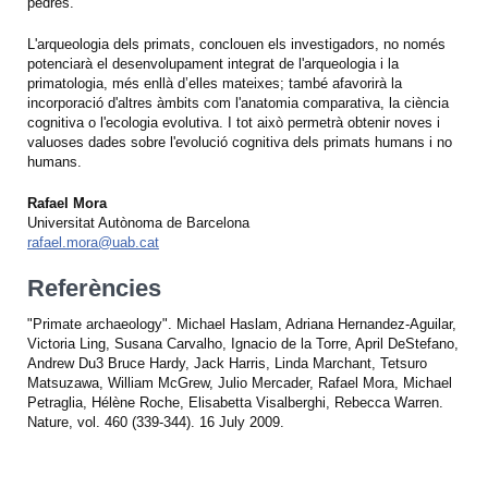
pedres.
L'arqueologia dels primats, conclouen els investigadors, no només
potenciarà el desenvolupament integrat de l'arqueologia i la
primatologia, més enllà d’elles mateixes; també afavorirà la
incorporació d'altres àmbits com l'anatomia comparativa, la ciència
cognitiva o l'ecologia evolutiva. I tot això permetrà obtenir noves i
valuoses dades sobre l'evolució cognitiva dels primats humans i no
humans.
Rafael Mora
Universitat Autònoma de Barcelona
rafael.mora@uab.cat
Referències
"Primate archaeology". Michael Haslam, Adriana Hernandez-Aguilar,
Victoria Ling, Susana Carvalho, Ignacio de la Torre, April DeStefano,
Andrew Du3 Bruce Hardy, Jack Harris, Linda Marchant, Tetsuro
Matsuzawa, William McGrew, Julio Mercader, Rafael Mora, Michael
Petraglia, Hélène Roche, Elisabetta Visalberghi, Rebecca Warren.
Nature, vol. 460 (339-344). 16 July 2009.