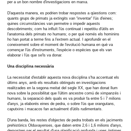
per a un bon nombre d'investigacions en marxa.
D'aquesta manera, es podrien trobar respostes a qüestions com:
quants grups de primats ja extingits van “inventar” l'ús d'eines;
quines circumstàncies van permetre o impedir aquests
descobriments; com ha influït l'ús continuat i repetitiu d'útils en
l'anatomia dels primats no humans; o per què només els hominins
ho han portat a terme fins a l'extrem actual. I aprofundir en el
coneixement sobre el moment de l'evolució humana en què va
començar l'ús d'instruments, l'espècie o espècies que els van
elaborar i l'ús que se'ls va donar.
Una disciplina necessària
La necessitat d'establir aquesta nova disciplina s'ha accentuat els
últims anys, amb els resultats obtinguts en investigacions
realitzades en la segona meitat del segle XX, que han donat llum
nova sobre la possibilitat que l'últim ancestre comú de ximpanzés i
humans, la separació dels quals es va produir fa entre 5 i 7 milions
d'anys, ja elaborés eines de pedra, o sobre l'ús que orangutans,
caputxins i macacos fan actualment d'útils rudimentaris.
D'una banda, les restes d'objectes de pedra trobats en els jaciments
prehistòrics Olduvayenses, que daten entre 2,6 i 1,6 milions d'anys,
demostren ser el resultat d'una planificació profunda i unes òptimes