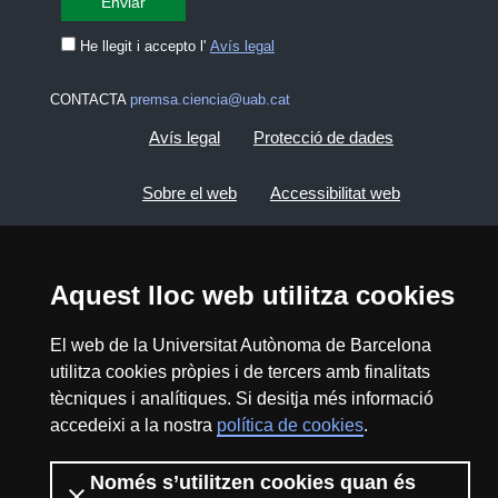
He llegit i accepto l'
Avís legal
CONTACTA
premsa.ciencia@uab.cat
Avís legal
Protecció de dades
Sobre el web
Accessibilitat web
Mapa del web UAB
Aquest lloc web utilitza cookies
2026 Divulga UAB - Creative Commons
Reconeixement - No Comercial (CC BY NC) -
El web de la Universitat Autònoma de Barcelona
ISSN: 2014-6388
utilitza cookies pròpies i de tercers amb finalitats
View low-bandwidth version
tècniques i analítiques. Si desitja més informació
accedeixi a la nostra
política de cookies
.
Només s’utilitzen cookies quan és