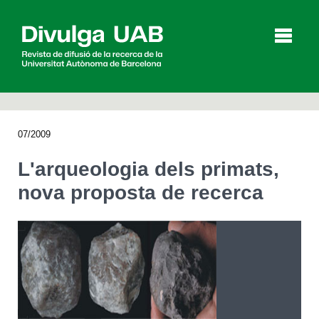
p
a
l
07/2009
Articles
Entrevistes
Vídeos
L'arqueologia dels primats,
nova proposta de recerca
Agenda
English
Español
CERCAR