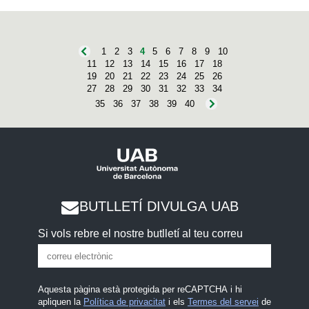
1
2
3
4
5
6
7
8
9
10
11
12
13
14
15
16
17
18
19
20
21
22
23
24
25
26
27
28
29
30
31
32
33
34
35
36
37
38
39
40
BUTLLETÍ DIVULGA UAB
Si vols rebre el nostre butlletí al teu correu
Aquesta pàgina està protegida per reCAPTCHA i hi
apliquen la
Política de privacitat
i els
Termes del servei
de