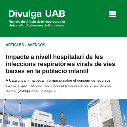
p
a
l
ARTICLES
-
AVENÇOS
Impacte a nivell hospitalari de les
Articles
Entrevistes
Vídeos
infeccions respiratòries virals de vies
baixes en la població infantil
A Catalunya hi ha poca informació sobre el consum de recursos
sanitaris que impliquen les infeccions respiratòries virals de vies
Agenda
baixes (bronquiolitis, bronquitis,...
English
Español
CERCAR