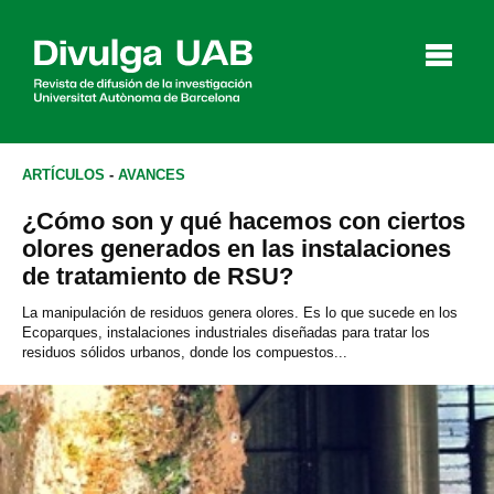
p
a
l
ARTÍCULOS
-
AVANCES
¿Cómo son y qué hacemos con ciertos
Artículos
Entrevistas
Vídeos
olores generados en las instalaciones
de tratamiento de RSU?
La manipulación de residuos genera olores. Es lo que sucede en los
Ecoparques, instalaciones industriales diseñadas para tratar los
Agenda
residuos sólidos urbanos, donde los compuestos...
English
Català
BUSCAR