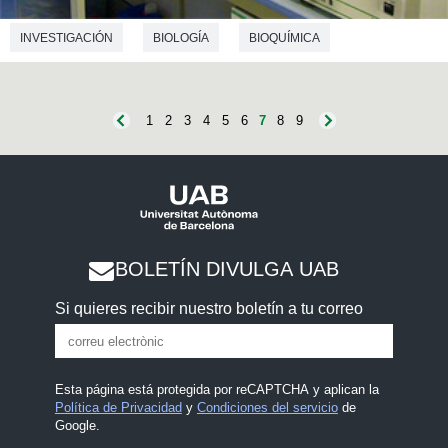
INVESTIGACIÓN
BIOLOGÍA
BIOQUÍMICA
INGENIERÍA QUÍMICA
BIOTECNOLOGÍA
1
2
3
4
5
6
7
8
9
BOLETÍN DIVULGA UAB
Si quieres recibir nuestro boletín a tu correo
Esta página está protegida por reCAPTCHA y aplican la
Política de Privacidad
y
Condiciones del servicio
de
Google.