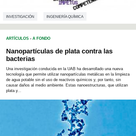
INVESTIGACIÓN
INGENIERÍA QUÍMICA
INGENIERÍA ELECTRÓNICA
ARTÍCULOS
-
A FONDO
INGENIERÍA DE TELECOMUNICACIONES
INFORMÁTICA
Nanopartículas de plata contra las
TECNOLOGÍA DE LOS ALIMENTOS
NANOTECNOLOGÍA
bacterias
AERONÀUTICA Y TECNOLOGÍA ESPACIAL
Una investigación conducida en la UAB ha desarrollado una nueva
tecnología que permite utilizar nanopartículas metálicas en la limpieza
de agua potable sin el uso de reactivos químicos y, por tanto, sin
causar daños al medio ambiente. Estas nanoestructuras, que utilizan
plata y...